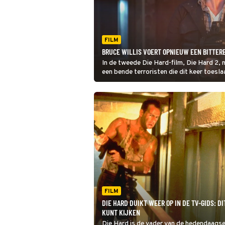
FILM
BRUCE WILLIS VOERT OPNIEUW EEN BITTERE 
In de tweede Die Hard-film, Die Hard 2,
een bende terroristen die dit keer toesl
FILM
DIE HARD DUIKT WEER OP IN DE TV-GIDS: D
KUNT KIJKEN
Die Hard is de vader van de hedendaagse 