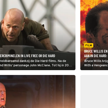
FILM
BRUCE WILLIS EN
ERCRIMINELEN IN LIVE FREE OR DIE HARD
AAN IN DIE HARD
ereldberoemd dankzij de Die Hard-films. Na de
Bruce Willis kri
rond Willis' personage John McClane. Tot hij in 2007
With a Vengeanc
 Hard.
Jackson. Samen 
broer van een ou