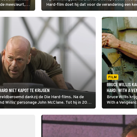
inde meesleurt,
Hard-film doet hij dat voor de verandering een ke
en genoeg droge
FILM
BRUCE WILLIS KA
 HARD NIET KAPOT TE KRIJGEN
HARD: WITH A V
ereldberoemd dankzij de Die Hard-films. Na de
Bruce Willis krij
rond Willis' personage John McClane. Tot hij in 2007
With a Vengeanc
 Hard.
Jackson. Samen 
broer van een ou