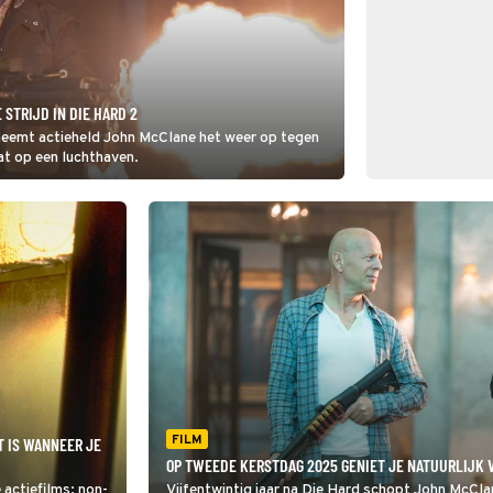
STRIJD IN DIE HARD 2
 neemt actieheld John McClane het weer op tegen
aat op een luchthaven.
FILM
IT IS WANNEER JE
OP TWEEDE KERSTDAG 2025 GENIET JE NATUURLIJK V
actiefilms: non-
Vijfentwintig jaar na Die Hard schopt John McClan