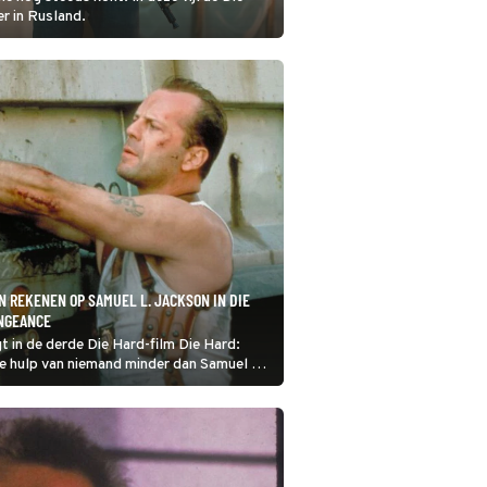
er in Rusland.
N REKENEN OP SAMUEL L. JACKSON IN DIE
ENGEANCE
gt in de derde Die Hard-film Die Hard:
e hulp van niemand minder dan Samuel L.
gaan de mannen de strijd aan met de
de vijand.