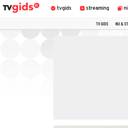
tvgids
streaming
n
TV GIDS
NU & S