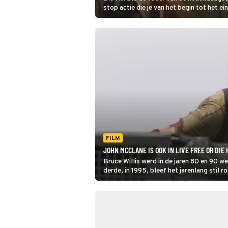
stop actie die je van het begin tot het e
met een menselijke held in de hoofdrol 
humor tussen de actiescènes door.
FILM
JOHN MCCLANE IS OOK IN LIVE FREE OR DIE
Bruce Willis werd in de jaren 80 en 90 w
derde, in 1995, bleef het jarenlang stil 
zijn comeback maakte in Live Free or Die