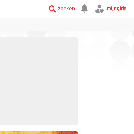
mijngids
zoeken