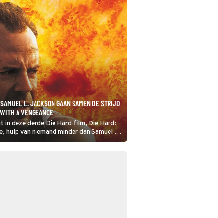
 SAMUEL L. JACKSON GAAN SAMEN DE STRIJD
: WITH A VENGEANCE
jgt in deze derde Die Hard-film, Die Hard:
e, hulp van niemand minder dan Samuel L.
gaan de mannen de strijd aan met de
de vijand.