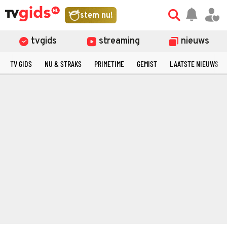
stem nu!
tvgids
streaming
nieuws
TV GIDS
NU & STRAKS
PRIMETIME
GEMIST
LAATSTE NIEUWS