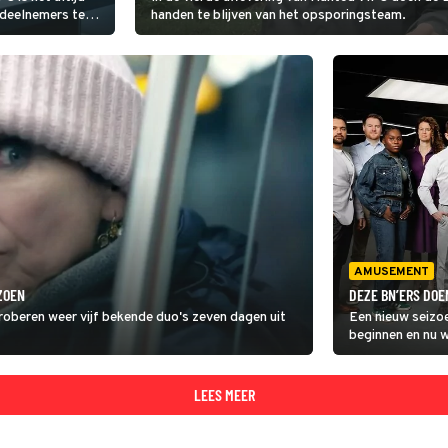
 deelnemers te
handen te blijven van het opsporingsteam.
 iets meer geduld
AMUSEMENT
ZOEN
DEZE BN’ERS DOE
roberen weer vijf bekende duo's zeven dagen uit
Een nieuw seizo
beginnen en nu 
de vlucht slaan.
LEES MEER