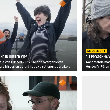
AMUSEMENT
ING IN HUNTED VIPS
DIT PROGRAMMA V
ale van Hunted VIPS. De drie overgebleven
Aanstaande maan
s blijven en op tijd het extractiepunt bereiken.
Hunted VIPS en 
voortvluchtigen 
kunnen we daar
verwachten?