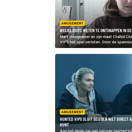
AMUSEMENT
WELKE DUO'S WETEN TE ONTSNAPPEN IN DE
Mart Hoogkamer en zijn maat Chahid Char
VIPS het spel verlaten. Door de spannin
laatste aflevering wordt duidelijk welke 
AMUSEMENT
HUNTED VIPS SLUIT SEIZOEN NIET DIRECT A
HUNT
Aan het einde van een seizoen Hunted VIP