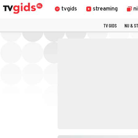
tvgids
streaming
n
TV GIDS
NU & S