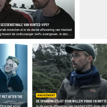
 SEIZOENSFINALE VAN HUNTED VIPS?
rak moesten al in de derde aflevering van Hunted
g moest de volkszanger zelfs overgeven. In deze
duo’s de eindstreep wel halen.
AMUSEMENT
F MET AFTER THE
DE SPANNING STIJGT VOOR WILLEM VOOGD EN BRITTE
S is het altijd
In de vierde aflevering van Hunted VIPS doen de B