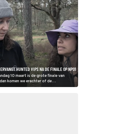
ERVANGT HUNTED VIPS NA DE FINALE OP NPO1
dag 10 maart is de grote finale van
dan komen we erachter of de
uit handen blijven van de hunters. Maar
na ook weer een spannend programma