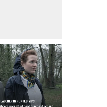
 LAGCHER IN HUNTED VIPS
N'ers nog altijd hard hun best om uit