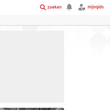
mijngids
zoeken