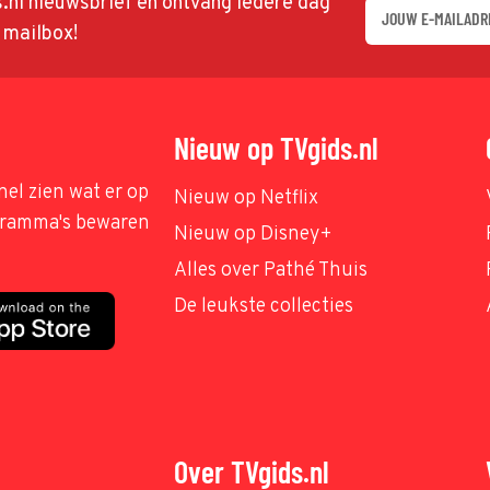
ds.nl nieuwsbrief en ontvang iedere dag
w mailbox!
Nieuw op TVgids.nl
nel zien wat er op
Nieuw op Netflix
ogramma's bewaren
Nieuw op Disney+
Alles over Pathé Thuis
De leukste collecties
Over TVgids.nl