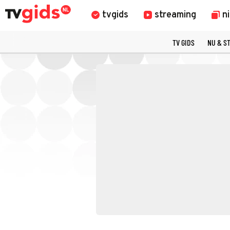
tvgids
streaming
n
TV GIDS
NU & S