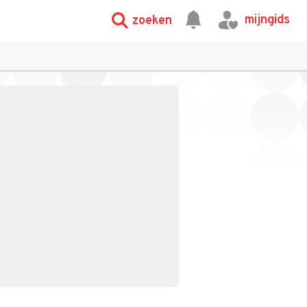
mijngids
zoeken