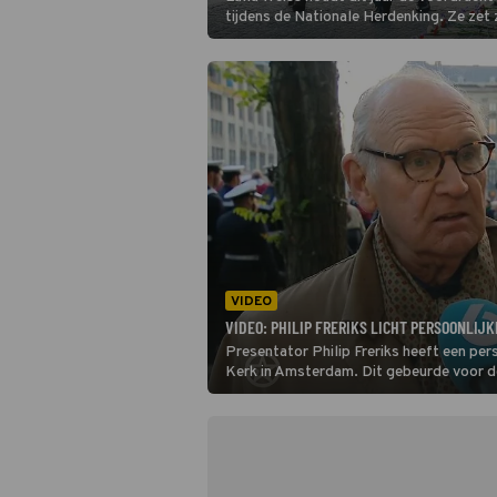
tijdens de Nationale Herdenking. Ze zet zi
voor de Roma en Sinti in Nederland en d
oorlogsslachtoffers binnen deze gemee
komt ze een belofte aan haar vader na.
VIDEO
VIDEO: PHILIP FRERIKS LICHT PERSOONLIJK
Presentator Philip Freriks heeft een pe
Kerk in Amsterdam. Dit gebeurde voor d
over zijn broer Jan. Hij werd in april 194
friendly fire van een Canadese militair.