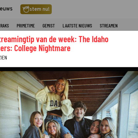
ieuws
stem nu!
TRAKS
PRIMETIME
GEMIST
LAATSTE NIEUWS
STREAMEN
treamingtip van de week: The Idaho
ers: College Nightmare
ZIEN