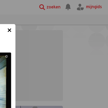
mijngids
zoeken
×
©