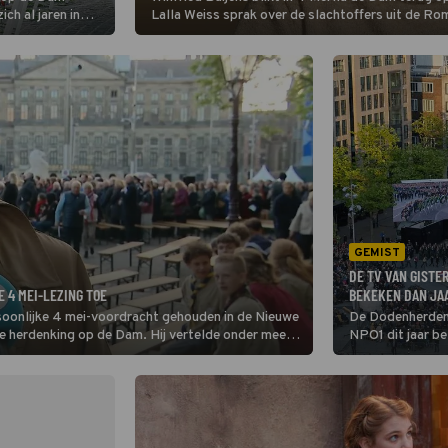
ch al jaren in
Lalla Weiss sprak over de slachtoffers uit de R
e
haar familie kwam om in Auschwitz. Haar oom be
nschap. Daarmee
GEMIST
DE TV VAN GISTE
E 4 MEI-LEZING TOE
BEKEKEN DAN JA
rsoonlijke 4 mei-voordracht gehouden in de Nieuwe
De Dodenherden
e herdenking op de Dam. Hij vertelde onder meer
NPO1 dit jaar be
5 op 9-jarige leeftijd dodelijk getroffen door
mensen stemden 
626.000 mensen 
Waalsdorpervla