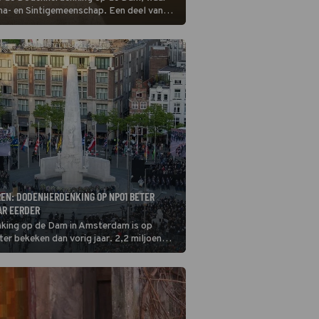
oma- en Sintigemeenschap. Een deel van
zocht dat kamp in 2012.
REN: DODENHERDENKING OP NPO1 BETER
AR EERDER
king op de Dam in Amsterdam is op
ter bekeken dan vorig jaar. 2,2 miljoen
op de herdenking af. Op RTL 4 keken
naar de herdenking op de
kte.