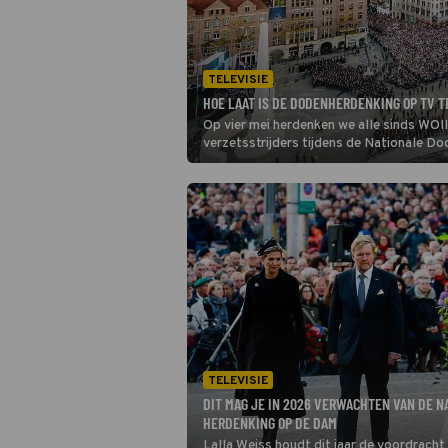
TELEVISIE
HOE LAAT IS DE DODENHERDENKING OP TV T
Op vier mei herdenken we alle sinds WO
verzetsstrijders tijdens de Nationale Do
TELEVISIE
DIT MAG JE IN 2026 VERWACHTEN VAN DE N
HERDENKING OP DE DAM
Lalla Weiss houdt dit jaar de voordrach