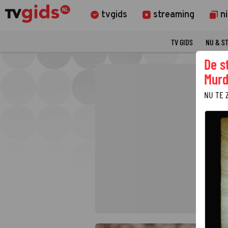
tvgids
streaming
n
TV GIDS
NU & S
De s
Murd
NU TE 