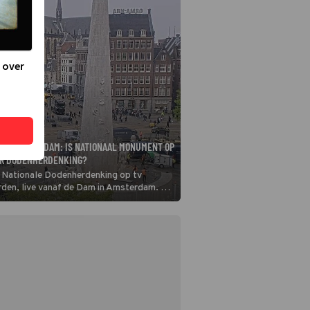
 over
DAM AMSTERDAM: IS NATIONAAL MONUMENT OP
OR DODENHERDENKING?
 Nationale Dodenherdenking op tv
den, live vanaf de Dam in Amsterdam. Op
et Nationaal Monument afgelopen nacht
 besmeurd met rode verf. Lukt het de
l die sporen daarvan op tijd uit te wissen,
Willem-Alexander en koningin Máxima hun
ken?