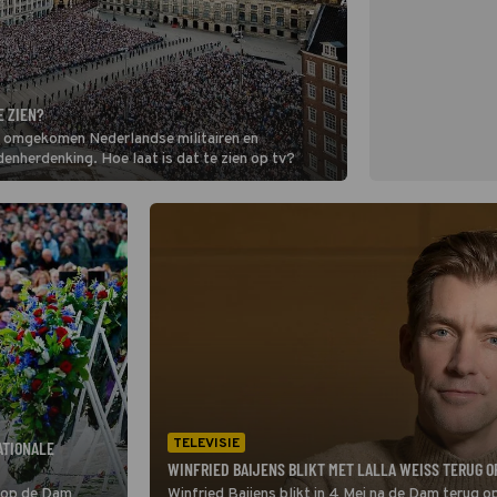
E ZIEN?
II omgekomen Nederlandse militairen en
denherdenking. Hoe laat is dat te zien op tv?
TELEVISIE
ATIONALE
WINFRIED BAIJENS BLIKT MET LALLA WEISS TERUG O
t op de Dam
Winfried Baijens blikt in 4 Mei na de Dam terug