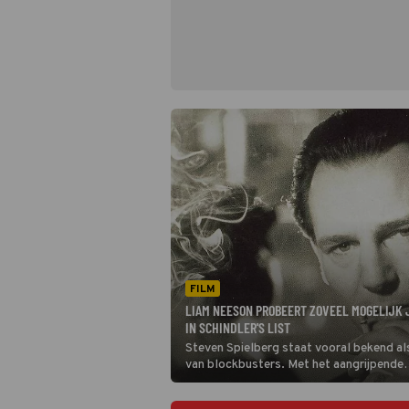
FILM
LIAM NEESON PROBEERT ZOVEEL MOGELIJK 
IN SCHINDLER'S LIST
Steven Spielberg staat vooral bekend al
van blockbusters. Met het aangrijpende
oorlogsdrama Schindler's List laat hij zie
dan spektakelfilms als Jaws en E.T.