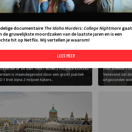
edelige documentaire
The Idaho Murders: College Nightmare
gaat
n de gruwelijkste moordzaken van de laatste jaren en is een
chte hit op Netflix. Wij vertellen je waarom!
LEES MEER
VIDEO
LIVESTREAM DE 
DENKING OP DE DAM TREKT BIJNA 2 MILJOEN KIJKERS
TIJD SCHOON VO
erdam is maandagavond door een groot publiek
Vanavond zal de
 trok bijna 2 miljoen kijkers.
uitgezonden wor
die plek werd h
door onverlaten
organisatie om a
voordat koning 
opwachting ma