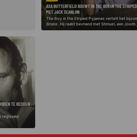
ASA BUTTERFIELD BOUWT IN THE BOY IN THE STRIPE
MET JACK SCANLON
The Boy in the Striped Pyjamas vertelt het bijzon
Bruno. Hij raakt bevriend met Shmuel, een Joods j
concentratiekamp.
JODEN TE REDDEN
s regisseur
n dat hij meer kan