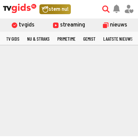
stem nu!
tvgids
streaming
nieuws
TV GIDS
NU & STRAKS
PRIMETIME
GEMIST
LAATSTE NIEUWS