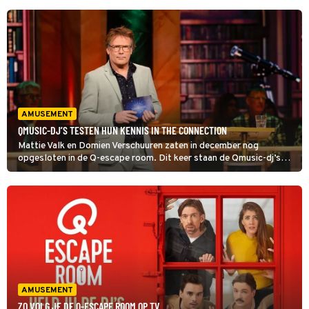
AMUSEMENT
QMUSIC-DJ’S TESTEN HUN KENNIS IN THE CONNECTION
Mattie Valk en Domien Verschuuren zaten in december nog
opgesloten in de Q-escape room. Dit keer staan de Qmusic-dj’s
voor een andere uitdaging; samen met hun collega Kai Merckx
moeten ze in The Connection de de centrale link ontdekken.
AMUSEMENT
ZO VOLG JE DE Q-ESCAPE ROOM OP TV