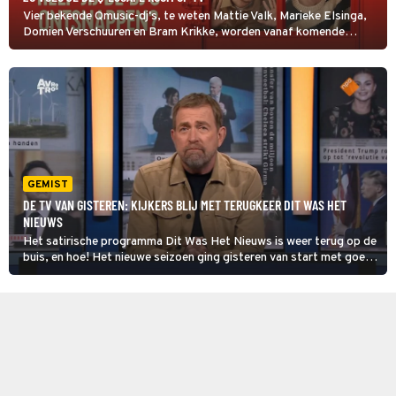
Vier bekende Qmusic-dj's, te weten Mattie Valk, Marieke Elsinga,
Domien Verschuuren en Bram Krikke, worden vanaf komende
woensdag opgesloten in de Q-Escape Room en het goede nieuws
is: jij kunt dit allemaal volgen op tv.
GEMIST
DE TV VAN GISTEREN: KIJKERS BLIJ MET TERUGKEER DIT WAS HET
NIEUWS
Het satirische programma Dit Was Het Nieuws is weer terug op de
buis, en hoe! Het nieuwe seizoen ging gisteren van start met goede
kijkcijfers en positieve reacties van kijkers.