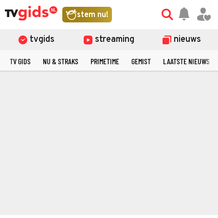
stem nu!
tvgids
streaming
nieuws
TV GIDS
NU & STRAKS
PRIMETIME
GEMIST
LAATSTE NIEUWS