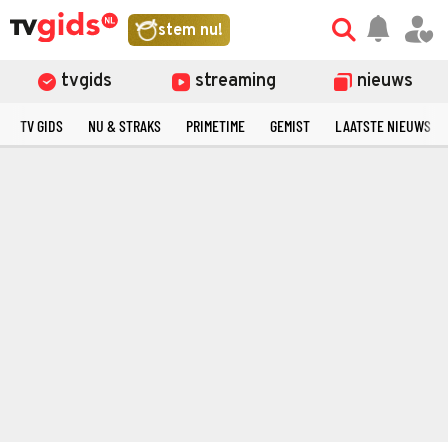
stem nu!
tvgids
streaming
nieuws
TV GIDS
NU & STRAKS
PRIMETIME
GEMIST
LAATSTE NIEUWS