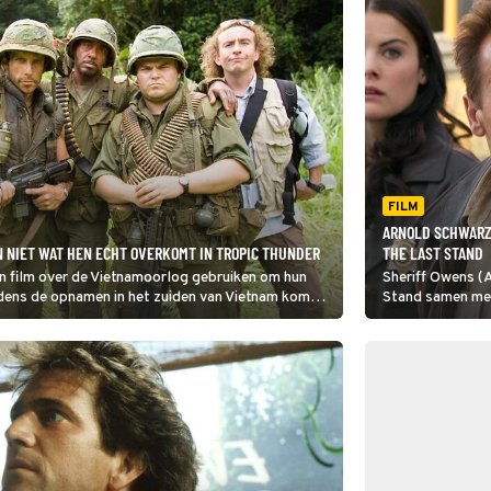
FILM
ARNOLD SCHWARZE
N NIET WAT HEN ECHT OVERKOMT IN TROPIC THUNDER
THE LAST STAND
en film over de Vietnamoorlog gebruiken om hun
Sheriff Owens (
ijdens de opnamen in het zuiden van Vietnam komen
Stand samen met 
s terecht.
ontsnapte drugs
explosie van gew