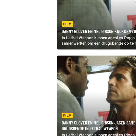
FILM
DANNY GLOVER EN MEL GIBSON KNOKKEN ZI
In Lethal Weapon kunnen agenten Riggs 
samenwerken om een drugsbende op te r
FILM
DANNY GLOVER EN MEL GIBSON JAGEN SAME
DRUGSBENDE IN LETHAL WEAPON
In Lethal Weapon kunnen agenten Riggs