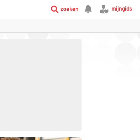
mijngids
zoeken