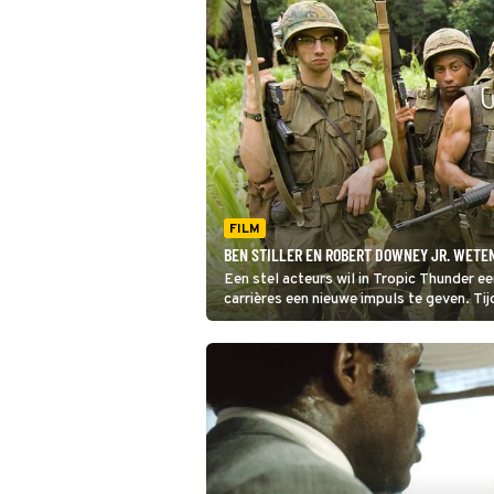
FILM
BEN STILLER EN ROBERT DOWNEY JR. WETE
Een stel acteurs wil in Tropic Thunder e
carrières een nieuwe impuls te geven. T
ze in een oorlog tussen twee drugsbende