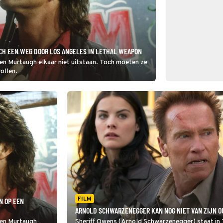
CH EEN WEG DOOR LOS ANGELES IN LETHAL WEAPON
en Murtaugh elkaar niet uitstaan. Toch moeten ze
ollen.
FILM
N OP EEN
ARNOLD SCHWARZENEGGER KAN NOG NIET VAN ZIJN OU
 en Murtaugh
Sheriff Owens (Arnold Schwarzenegger) staat in 