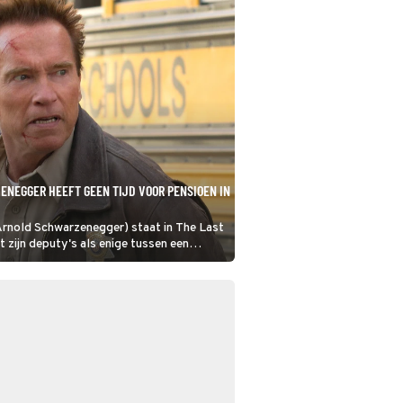
NEGGER HEEFT GEEN TIJD VOOR PENSIOEN IN
Arnold Schwarzenegger) staat in The Last
zijn deputy's als enige tussen een
baron en de Mexicaanse grens. Een
eld is het gevolg.