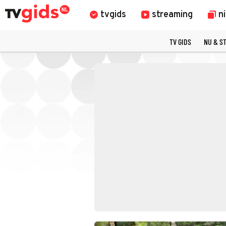
tvgids
streaming
n
TV GIDS
NU & S