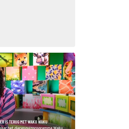
ER IS TERUG MET WAKU WAKU
uysker het dierenquizprogramma Waku