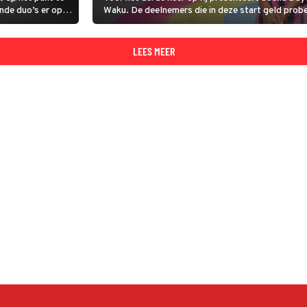
nde duo’s er op
Waku. De deelnemers die in deze start geld probe
Rick Paul van Mulligen, Anna Drijver, Dzifa Kus
LEES MEER