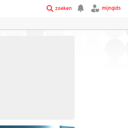
mijngids
zoeken