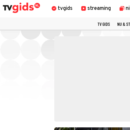
tvgids
streaming
n
TV GIDS
NU & S