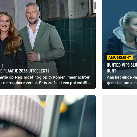
AMUSEMENT
HUNTED VIPS SLU
TE PLAATJE 2026 UITGELEKT?
HUNT
aatje op Reis moet nog op tv komen, maar achter
Aan het einde va
 de reguliere versie. Er is zelfs al een potentiële
genieten om ach
zien in After th
nodig voor we die