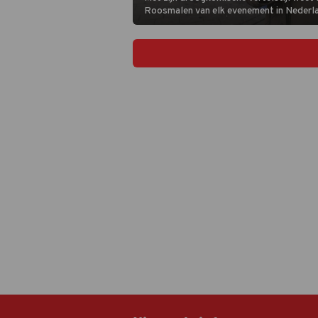
Roosmalen van elk evenement in Nederl
humoristisch verslag te maken. In deze 
aflevering van Van Roosmalen op Reporta
een klimaatcollege en de Vegan Food Tou