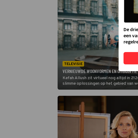
De dri
een va
regelre
TELEVISIE
VERNIEUWDE WOONVORMEN EN OMGAAN MET
Kefah Allush zit virtueel nog altijd in 2
slimme oplossingen op het gebied van w
Nederland letterlijk het hoofd boven wa