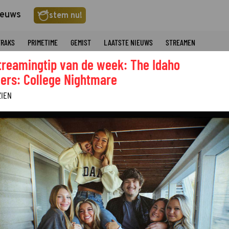
ieuws
stem nu!
TRAKS
PRIMETIME
GEMIST
LAATSTE NIEUWS
STREAMEN
treamingtip van de week: The Idaho
ers: College Nightmare
ZIEN