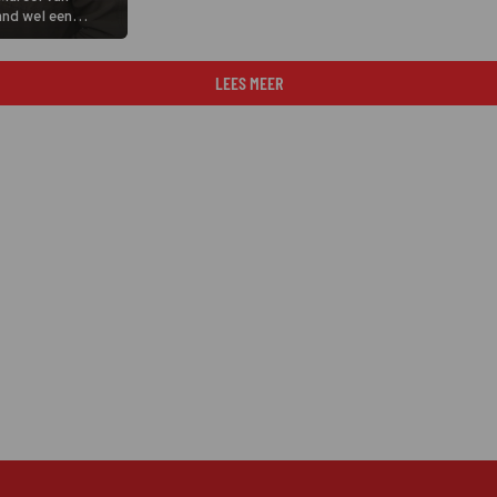
and wel een
'duurzame'
ge gaat hij naar
r.
LEES MEER