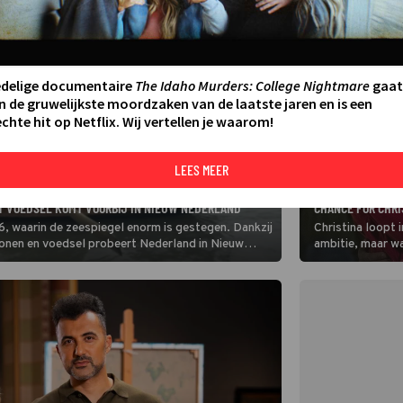
edelige documentaire
The Idaho Murders: College Nightmare
gaat
n de gruwelijkste moordzaken van de laatste jaren en is een
chte hit op Netflix. Wij vertellen je waarom!
LEES MEER
FILM
TORI ANDERSON B
 VOEDSEL KOMT VOORBIJ IN NIEUW NEDERLAND
CHANCE FOR CHR
126, waarin de zeespiegel enorm is gestegen. Dankzij
Christina loopt 
onen en voedsel probeert Nederland in Nieuw
ambitie, maar w
ter te houden.