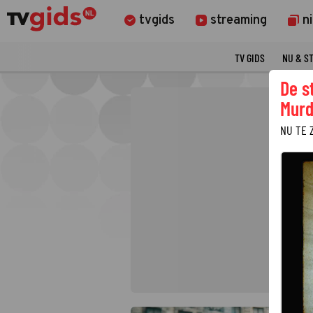
tvgids
streaming
n
TV GIDS
NU & S
De s
Murd
NU TE 