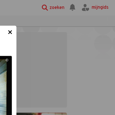
mijngids
zoeken
×
©