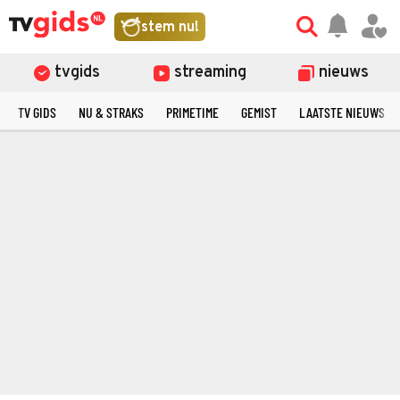
stem nu!
tvgids
streaming
nieuws
TV GIDS
NU & STRAKS
PRIMETIME
GEMIST
LAATSTE NIEUWS