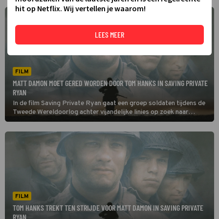
hit op Netflix. Wij vertellen je waarom!
LEES MEER
FILM
MATT DAMON MOET GERED WORDEN DOOR TOM HANKS IN SAVING PRIVATE
RYAN
In de film Saving Private Ryan gaat een groep soldaten tijdens de
Tweede Wereldoorlog achter vijandelijke linies op zoek naar
soldaat Ryan met als doel hem veilig thuis te brengen.
FILM
TOM HANKS TREKT TEN STRIJDE VOOR MATT DAMON IN SAVING PRIVATE
RYAN