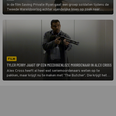
In de film Saving Private Ryan gaat een groep soldaten tijdens de
Tweede Wereldoorlog achter vijandelijke linies op zoek naar
soldaat Ryan met als doel hem veilig thuis te brengen.
FILM
TYLER PERRY JAAGT OP EEN MEEDOGENLOZE MOORDENAAR IN ALEX CROSS
Alex Cross heeft al heel wat seriemoordenaars weten op te
pakken, maar krijgt nu te maken met ‘The Butcher’. Die krijgt het
voor elkaar om Cross tot wanhoop te drijven.