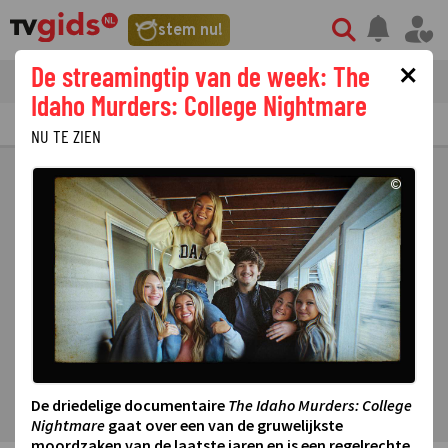
stem nu!
×
De streamingtip van de week: The
tvgids
streaming
nieuws
Idaho Murders: College Nightmare
TV GIDS
NU & STRAKS
PRIMETIME
GEMIST
LAATSTE NIEUWS
NU TE ZIEN
©
De driedelige documentaire
The Idaho Murders: College
Nightmare
gaat over een van de gruwelijkste
moordzaken van de laatste jaren en is een regelrechte