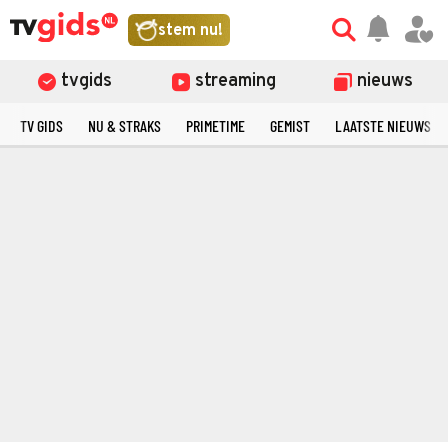
stem nu!
tvgids
streaming
nieuws
TV GIDS
NU & STRAKS
PRIMETIME
GEMIST
LAATSTE NIEUWS