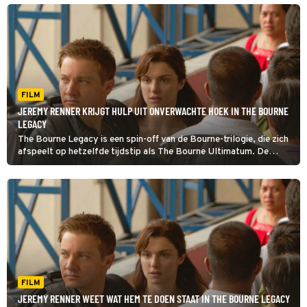
FILM
JEREMY RENNER KRIJGT HULP UIT ONVERWACHTE HOEK IN THE BOURNE
LEGACY
The Bourne Legacy is een spin-off van de Bourne-trilogie, die zich
afspeelt op hetzelfde tijdstip als The Bourne Ultimatum. De
overheid wijst CIA-agent Aaron Cross aan voor operatie Outcome.
Hij vertrekt naar Alaska.
FILM
JEREMY RENNER WEET WAT HEM TE DOEN STAAT IN THE BOURNE LEGACY