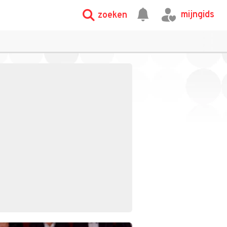
mijngids
zoeken