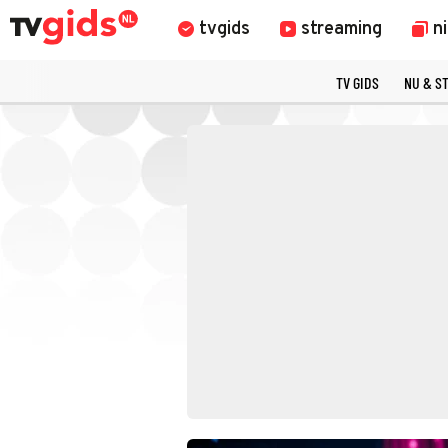
tvgids
streaming
n
TV GIDS
NU & S