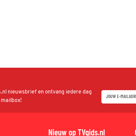
ds.nl nieuwsbrief en ontvang iedere dag
w mailbox!
Nieuw op TVgids.nl