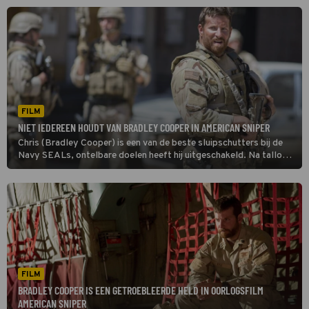
FILM
NIET IEDEREEN HOUDT VAN BRADLEY COOPER IN AMERICAN SNIPER
Chris (Bradley Cooper) is een van de beste sluipschutters bij de
Navy SEALs, ontelbare doelen heeft hij uitgeschakeld. Na talloze
missies mag hij in American Sniper eindelijk naar huis om even
rustig bij te komen.
FILM
BRADLEY COOPER IS EEN GETROEBLEERDE HELD IN OORLOGSFILM
AMERICAN SNIPER