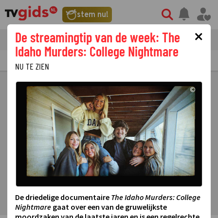
stem nu!
×
De streamingtip van de week: The
tvgids
streaming
nieuws
Idaho Murders: College Nightmare
TV GIDS
NU & STRAKS
PRIMETIME
GEMIST
LAATSTE NIEUWS
NU TE ZIEN
©
De driedelige documentaire
The Idaho Murders: College
Nightmare
gaat over een van de gruwelijkste
moordzaken van de laatste jaren en is een regelrechte