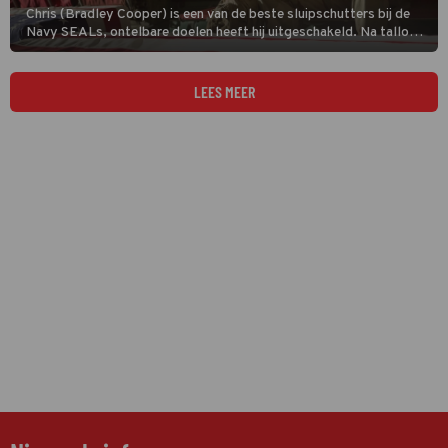
Chris (Bradley Cooper) is een van de beste sluipschutters bij de
Navy SEALs, ontelbare doelen heeft hij uitgeschakeld. Na talloze
missies mag hij in American Sniper eindelijk naar huis om even
rustig bij te komen.
LEES MEER