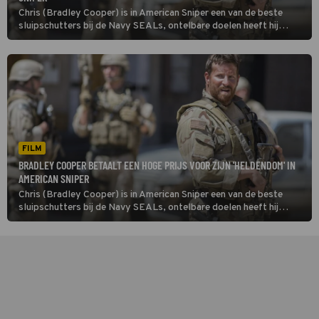
Chris (Bradley Cooper) is in American Sniper een van de beste
sluipschutters bij de Navy SEALs, ontelbare doelen heeft hij
uitgeschakeld. Na talloze missies mag hij naar huis om even rustig
bij te komen.
FILM
BRADLEY COOPER BETAALT EEN HOGE PRIJS VOOR ZIJN 'HELDENDOM' IN
AMERICAN SNIPER
Chris (Bradley Cooper) is in American Sniper een van de beste
sluipschutters bij de Navy SEALs, ontelbare doelen heeft hij
uitgeschakeld. Na talloze missies mag hij naar huis om even rustig
bij te komen.