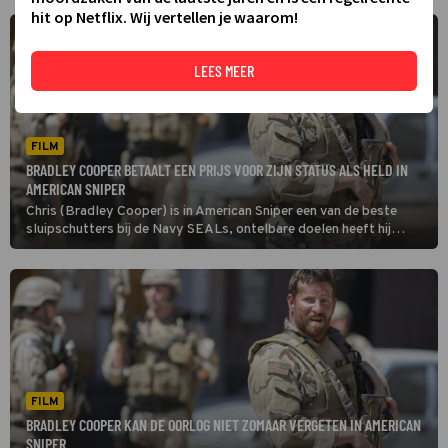
hit op Netflix. Wij vertellen je waarom!
LEES MEER
FILM
BRADLEY COOPER BETAALT EEN PRIJS VOOR ZIJN STATUS ALS HELD IN
AMERICAN SNIPER
Chris (Bradley Cooper) is in American Sniper een van de beste
sluipschutters bij de Navy SEALs, ontelbare doelen heeft hij
uitgeschakeld. Na talloze missies mag hij naar huis om even rustig
bij te komen.
FILM
BRADLEY COOPER KAN DE OORLOG NIET ZOMAAR VERGETEN IN AMERICAN
SNIPER