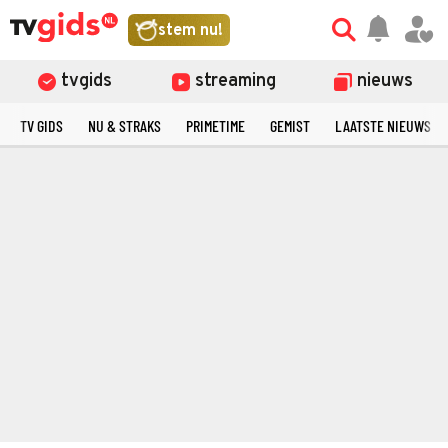
stem nu!
tvgids
streaming
nieuws
TV GIDS
NU & STRAKS
PRIMETIME
GEMIST
LAATSTE NIEUWS