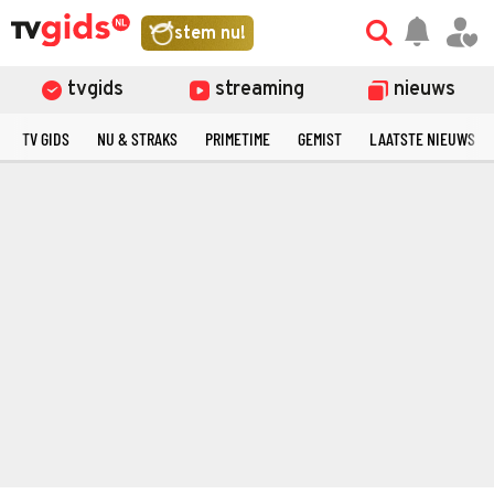
stem nu!
tvgids
streaming
nieuws
TV GIDS
NU & STRAKS
PRIMETIME
GEMIST
LAATSTE NIEUWS