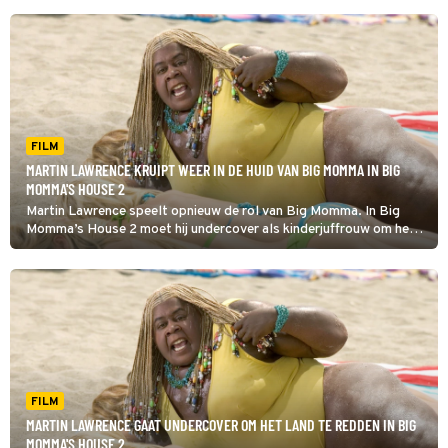
FILM
MARTIN LAWRENCE KRUIPT WEER IN DE HUID VAN BIG MOMMA IN BIG
MOMMA'S HOUSE 2
Martin Lawrence speelt opnieuw de rol van Big Momma. In Big
Momma’s House 2 moet hij undercover als kinderjuffrouw om het
land te redden.
FILM
MARTIN LAWRENCE GAAT UNDERCOVER OM HET LAND TE REDDEN IN BIG
MOMMA'S HOUSE 2