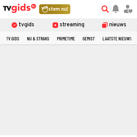
stem nu!
tvgids
streaming
nieuws
TV GIDS
NU & STRAKS
PRIMETIME
GEMIST
LAATSTE NIEUWS