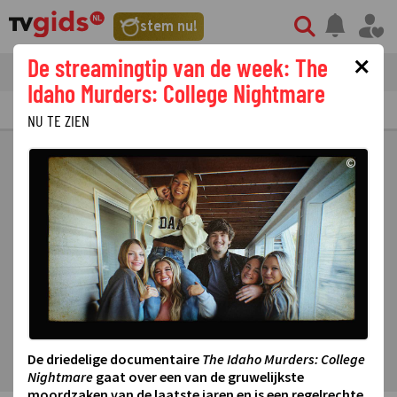
stem nu!
×
De streamingtip van de week: The
tvgids
streaming
nieuws
Idaho Murders: College Nightmare
TV GIDS
NU & STRAKS
PRIMETIME
GEMIST
LAATSTE NIEUWS
NU TE ZIEN
©
De driedelige documentaire
The Idaho Murders: College
Nightmare
gaat over een van de gruwelijkste
moordzaken van de laatste jaren en is een regelrechte