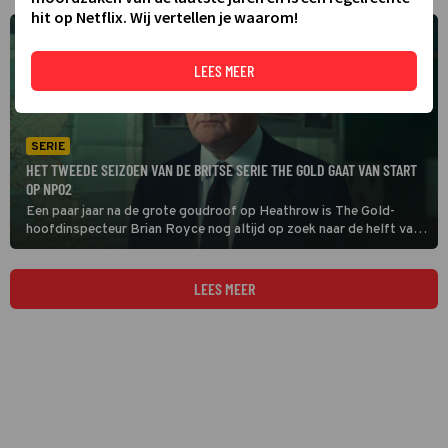
hit op Netflix. Wij vertellen je waarom!
LEES MEER
SERIE
HET TWEEDE SEIZOEN VAN DE BRITSE SERIE THE GOLD GAAT VAN START
OP NPO2
Een paar jaar na de grote goudroof op Heathrow is The Gold-
hoofdinspecteur Brian Royce nog altijd op zoek naar de helft van
de buit . Hij richt zijn vizier op witwasser John 'Goldfinger' Palmer,
die als een koning leeft op Tenerife.
LEES MEER