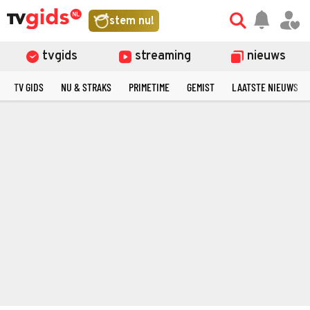
stem nu!
tvgids
streaming
nieuws
TV GIDS
NU & STRAKS
PRIMETIME
GEMIST
LAATSTE NIEUWS