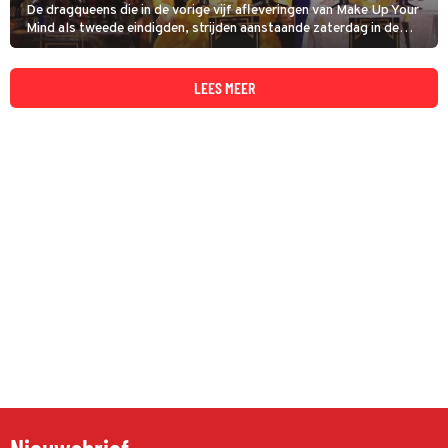
De dragqueens die in de vorige vijf afleveringen van Make Up Your
Mind als tweede eindigden, strijden aanstaande zaterdag in de
'second chance show' om de laatste finaleplek. Maar wie
behaalden deze ronde ook alweer?
LEES MEER