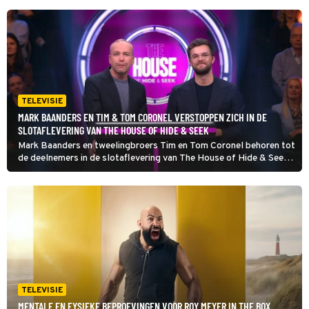
TELEVISIE
MARK BAANDERS EN TIM & TOM CORONEL VERSTOPPEN ZICH IN DE
SLOTAFLEVERING VAN THE HOUSE OF HIDE & SEEK
Mark Baanders en tweelingbroers Tim en Tom Coronel behoren tot
de deelnemers in de slotaflevering van The House of Hide & Seek.
Samen met drie andere bekende Nederlanders gaan ze in een
enorm huis op zoek naar goede verstopplekken.
TELEVISIE
MENTALE EN FYSIEKE BEPROEVINGEN VOOR ROY MEYER IN THE BOX