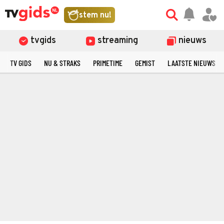
stem nu!
tvgids
streaming
nieuws
TV GIDS
NU & STRAKS
PRIMETIME
GEMIST
LAATSTE NIEUWS