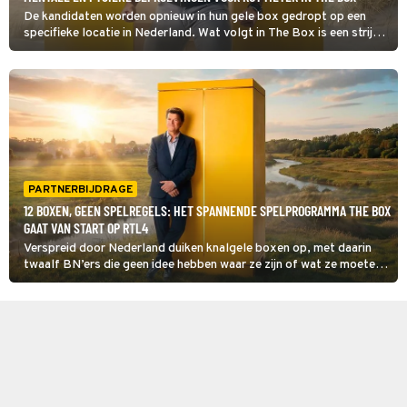
De kandidaten worden opnieuw in hun gele box gedropt op een
specifieke locatie in Nederland. Wat volgt in The Box is een strijd,
waarin ze zowel mentaal als fysiek op de proef worden gesteld.
Wie overleven deze aflevering?
PARTNERBIJDRAGE
12 BOXEN, GEEN SPELREGELS: HET SPANNENDE SPELPROGRAMMA THE BOX
GAAT VAN START OP RTL4
Verspreid door Nederland duiken knalgele boxen op, met daarin
twaalf BN’ers die geen idee hebben waar ze zijn of wat ze moeten
doen. Zodra de deuren opengaan, barst de strijd los. En de
spelregels? Die ontdekken ze zelf in The Box.