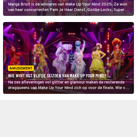
Marga Brult is de winnares van Make Up Your Mind 2025. Ze won
van haar concurrenten Pam Je Haar Danst, Goldie Locks, Super
Casy, Minnie Belle, Bonny On Fire.
AMUSEMENT
WIE WINT HET VIJFDE SEIZOEN VAN MAKE UP YOUR MIND?
Na zes afleveringen vol glitter en glamour maken de resterende
dragqueens van Make Up Your Mind zich op voor de finale. Wie van
hen gaat er met de hoofdprijs vandoor? En, niet onbelangrijk:
welke BN’ers gaan er schuil achter de vermommingen?