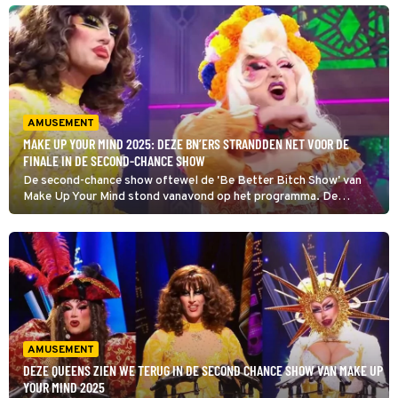
ook alweer?
AMUSEMENT
MAKE UP YOUR MIND 2025: DEZE BN’ERS STRANDDEN NET VOOR DE
FINALE IN DE SECOND-CHANCE SHOW
De second-chance show oftewel de 'Be Better Bitch Show' van
Make Up Your Mind stond vanavond op het programma. De
dragqueens trokken alles uit de kast. Slechts 1 plek in de grote
finale van volgende week was nog te vergeven.
AMUSEMENT
DEZE QUEENS ZIEN WE TERUG IN DE SECOND CHANCE SHOW VAN MAKE UP
YOUR MIND 2025