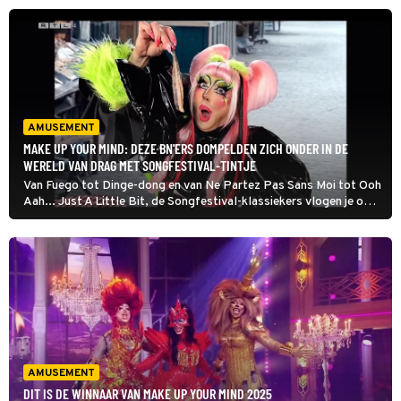
en mentale uitdagingen voorbij. En we weten nu wie er meedoen en
de eerste beelden zijn er.
AMUSEMENT
MAKE UP YOUR MIND: DEZE BN'ERS DOMPELDEN ZICH ONDER IN DE
WERELD VAN DRAG MET SONGFESTIVAL-TINTJE
Van Fuego tot Dinge-dong en van Ne Partez Pas Sans Moi tot Ooh
Aah... Just A Little Bit, de Songfestival-klassiekers vlogen je om
de oren tijdens de Make Up Your Mind Songfestival-special. Tel
daar waanzinnige outfits, een hysterische jury en een spetterende
vakjury bij op en je hebt waanzinnige zaterdagavond vulling te
pakken. Zzzzzuslana ging er met de winst vandoor, maar wie
deden er verder mee?
AMUSEMENT
DIT IS DE WINNAAR VAN MAKE UP YOUR MIND 2025