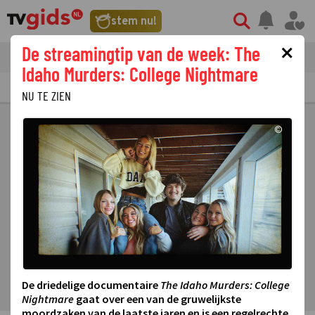
stem nu!
×
De streamingtip van de week: The
tvgids
streaming
nieuws
Idaho Murders: College Nightmare
TV GIDS
NU & STRAKS
PRIMETIME
GEMIST
LAATSTE NIEUWS
NU TE ZIEN
©
De driedelige documentaire
The Idaho Murders: College
Nightmare
gaat over een van de gruwelijkste
moordzaken van de laatste jaren en is een regelrechte