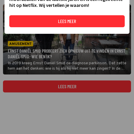
hit op Netflix. Wij vertellen je waarom!
LEES MEER
AMUSEMENT
ERNST DANIËL SMID PROBEERT ZICH OPNIEUW UIT TE VINDEN IN ERNST
DANIËL SMID: WIE BEN IK?
In 2019 kreeg Ernst Daniël Smid de diagnose parkinson. Dat zette
hem aan het denken: wie is hij als hij niet meer kan zingen? In de
documentaire Ernst Daniël Smid: Wie Ben Ik? gaat hij met pianist
Thijs Borsten al musicerend op onderzoek uit.
LEES MEER