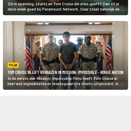
Zin in spanning, stunts en Tom Cruise die alles geeft? Dan zit je
deze week goed bij Paramount Network. Daar staat namelijk een
speciale Mission: Impossible-filmweek op het programma.
FILM
TOM CRUISE BLIJFT VERBAZEN IN MISSION: IMPOSSIBLE - ROGUE NATION
In de eerste vier Mission: Impossible-films heeft Tom Cruise al
heel wat ingewikkelde en levensgvaarlijke stunts uitgevoerd. In dit
vijfde deel, Mission: Impossible - Rogue Nation, doet hij daar
doodleuk weer een schepje bovenop: hij gaat aan een opstijgend
vliegtuig hangen.