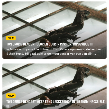
onmogelijke klus.
FILM
TOM CRUISE DENDERT DOOR EN DOOR IN MISSION: IMPOSSIBLE III
In Mission: Impossible III kruipt Tom Cruise opnieuw in de huid van
Ethan Hunt. Hij gaat achter de moordenaar van een van zijn
pupillen aan. Hem pakken blijkt wederom een welhaast
onmogelijke klus.
FILM
TOM CRUISE DENDERT WEER EENS LEKKER DOOR IN MISSION: IMPOSSIBLE
III