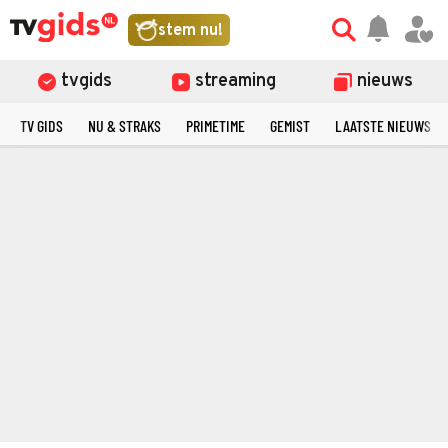
stem nu!
tvgids
streaming
nieuws
TV GIDS
NU & STRAKS
PRIMETIME
GEMIST
LAATSTE NIEUWS