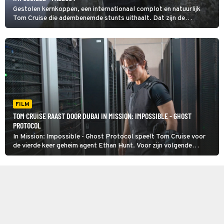
Gestolen kernkoppen, een internationaal complot en natuurlijk
Tom Cruise die adembenemde stunts uithaalt. Dat zijn de
belangrijkste bestanddelen van Mission: Impossible - Fallout, de
zesdeMission: Impossible-film.
FILM
TOM CRUISE RAAST DOOR DUBAI IN MISSION: IMPOSSIBLE - GHOST
PROTOCOL
In Mission: Impossible - Ghost Protocol speelt Tom Cruise voor
de vierde keer geheim agent Ethan Hunt. Voor zijn volgende
onmogelijke missie gaat hij op de vlucht voor de Amerikaanse en
Russische autoriteiten.