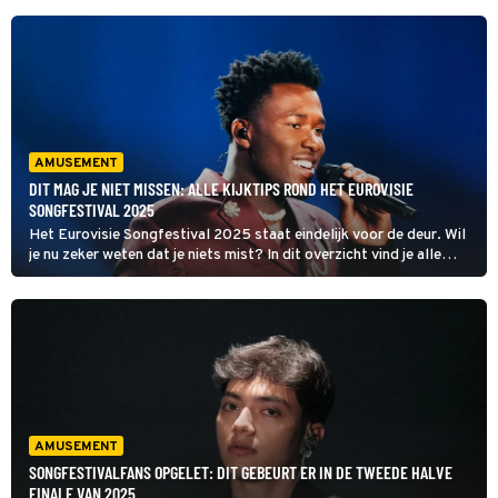
AMUSEMENT
DIT MAG JE NIET MISSEN: ALLE KIJKTIPS ROND HET EUROVISIE
SONGFESTIVAL 2025
Het Eurovisie Songfestival 2025 staat eindelijk voor de deur. Wil
je nu zeker weten dat je niets mist? In dit overzicht vind je alle
kijktips, van de halve finales, de finale tot andere leuke tv-
uitzendingen.
AMUSEMENT
SONGFESTIVALFANS OPGELET: DIT GEBEURT ER IN DE TWEEDE HALVE
FINALE VAN 2025