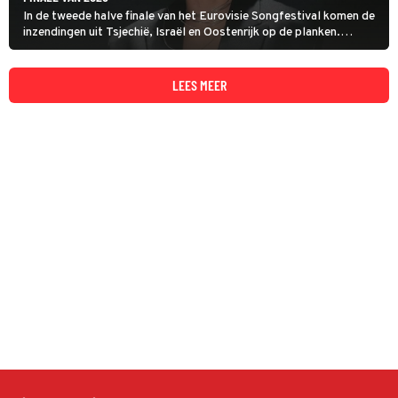
In de tweede halve finale van het Eurovisie Songfestival komen de
inzendingen uit Tsjechië, Israël en Oostenrijk op de planken.
Namens het Alpenland levert JJ een minipopopera met een twist
af, een favoriet voor de eindwinst.
LEES MEER