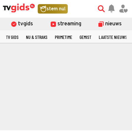
stem nu!
tvgids
streaming
nieuws
TV GIDS
NU & STRAKS
PRIMETIME
GEMIST
LAATSTE NIEUWS