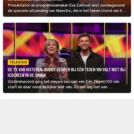
Presentator en programmamaker Eva Eikhout wist zondagavond
de speciale uitzending van Maestro, die in het teken stond van het
Liliane Fonds, te winnen. Ze maakte indruk met de wijze waarop ze
De Notenkraker van Tsjaikovski dirigeerde.
TELEVISIE
DE TV VAN GISTEREN: BUDDY VEDDER BIJ EÉN TEGEN 100 VALT NIET BIJ
IEDEREEN IN DE SMAAK
Gisterenavond ging het nieuwe seizoen van Eén Tegen 100 van
start en daar vond de kijker wat van. En dat lag niet aan
presentatrice Caroline Tensen. Ook was er een speciale uitzending
van Maestro te zien en zorgde Hélène Hendriks voor wat
ontspanning met De Oranjezondag. We bespreken de TV van
gisteren.