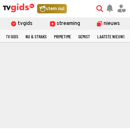
stem nu!
tvgids
streaming
nieuws
TV GIDS
NU & STRAKS
PRIMETIME
GEMIST
LAATSTE NIEUWS