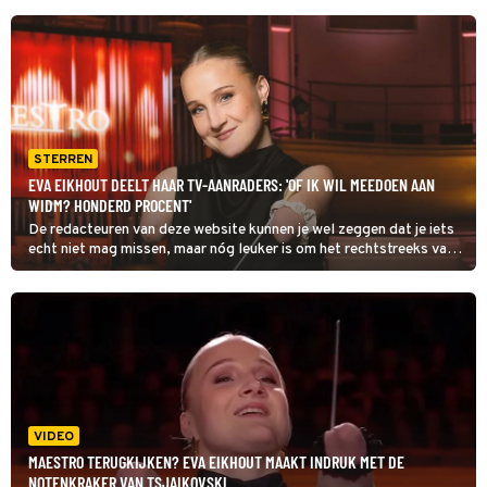
STERREN
EVA EIKHOUT DEELT HAAR TV-AANRADERS: 'OF IK WIL MEEDOEN AAN
WIDM? HONDERD PROCENT'
De redacteuren van deze website kunnen je wel zeggen dat je iets
echt niet mag missen, maar nóg leuker is om het rechtstreeks van
de tv-sterren zelf te horen. Vandaag is Eva Eikhout aan de beurt.
VIDEO
MAESTRO TERUGKIJKEN? EVA EIKHOUT MAAKT INDRUK MET DE
NOTENKRAKER VAN TSJAIKOVSKI