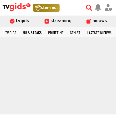
stem nu!
tvgids
streaming
nieuws
TV GIDS
NU & STRAKS
PRIMETIME
GEMIST
LAATSTE NIEUWS