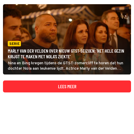
SERIE
MARLY VAN DER VELDEN OVER NIEUW GTST-SEIZOEN: 'HET HELE GEZIN
KRIJGT TE MAKEN MET NOLA'S ZIEKTE'
Nina en Bing kregen tijdens de GTST-zomercliff te horen dat hun
dochter Nola aan leukemie lijdt. Actrice Marly van der Velden
(Nina) blikt vooruit op een emotioneel zwaarbeladen seizoen mét
lichtpuntjes.
LEES MEER