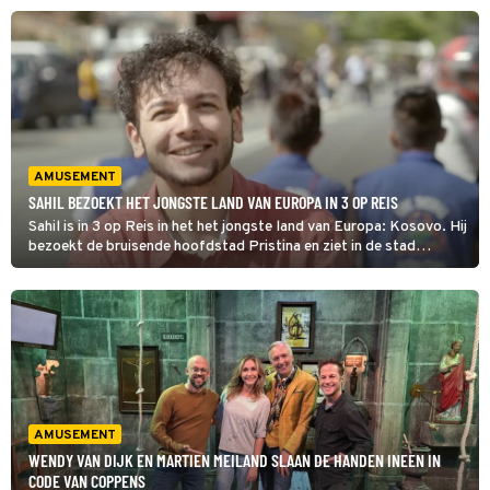
actrice Imanuelle Grives hen al voor in het Zuid-Amerikaanse land.
AMUSEMENT
SAHIL BEZOEKT HET JONGSTE LAND VAN EUROPA IN 3 OP REIS
Sahil is in 3 op Reis in het het jongste land van Europa: Kosovo. Hij
bezoekt de bruisende hoofdstad Pristina en ziet in de stad
Mitrovica de nasleep van de oorlog. Hier leven de etnische
Albanezen en Serviërs nog altijd gescheiden. (HH)
AMUSEMENT
WENDY VAN DIJK EN MARTIEN MEILAND SLAAN DE HANDEN INEEN IN
CODE VAN COPPENS