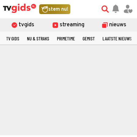
stem nu!
tvgids
streaming
nieuws
TV GIDS
NU & STRAKS
PRIMETIME
GEMIST
LAATSTE NIEUWS