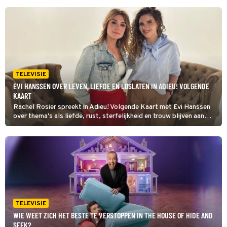
TELEVISIE
EVI HANSSEN OVER LEVEN, LIEFDE EN LOSLATEN IN ADIEU! VOLGENDE
KAART
Rachel Rosier spreekt in Adieu! Volgende Kaart met Evi Hanssen
over thema's als liefde, rust, sterfelijkheid en trouw blijven aan
jezelf. De Vlaamse presentator en auteur vertelt over haar
katholieke opvoeding en het verlies van haar moeder.
TELEVISIE
WIE WEET ZICH HET BESTE TE VERSTOPPEN IN THE HOUSE OF HIDE AND
SEEK?