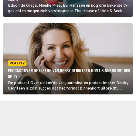
Edson da Graça, Nienke Plas, Evi Hanssen en nog drie bekende tv-
gezichten mogen zich verstoppen in The House of Hide & Seek. De
locatie is een soort uit de kluiten gewassen poppenhuis met maar
liefst honderd verstopplekken.
REALITY
PODCAST OVER DE LIEFDE VAN DEBBY GERRITSEN KOMT BINNENKORT OOK
OP TV
De podcast Over de Liefde van journalist en podcastmaker Debby
Gerritsen is zo'n succes dat het format binnenkort uitbreidt.
NET5 gaat er een vijfdelige serie van maken.