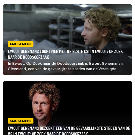
AMUSEMENT
EWOUT GENEMANS LOOPT MEE MET DE ECHTE CSI IN EWOUT: OP ZOEK
NAAR DE DOODSOORZAAK
In Ewout: Op Zoek naar de Doodsoorzaak is Ewout Genemans in
Cleveland, een van de gevaarlijkste steden van de Verenigde
Staten. Hier loopt hij mee met 'crime scene investigators'. Zij doen
onderzoek naar de doodsoorzaak van slachtoffers bij
geweldsdelicten.
AMUSEMENT
EWOUT GENEMANS BEZOEKT EEN VAN DE GEVAARLIJKSTE STEDEN VAN DE
VS IN EWOUT: OP ZOEK NAAR DE DOODSOORZAAK