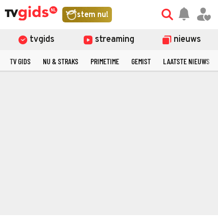
stem nu!
tvgids
streaming
nieuws
TV GIDS
NU & STRAKS
PRIMETIME
GEMIST
LAATSTE NIEUWS