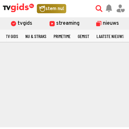
stem nu!
tvgids
streaming
nieuws
TV GIDS
NU & STRAKS
PRIMETIME
GEMIST
LAATSTE NIEUWS