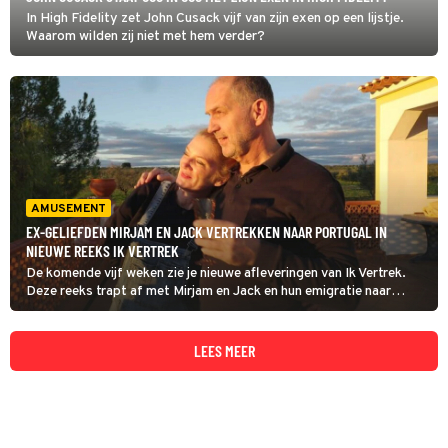
In High Fidelity zet John Cusack vijf van zijn exen op een lijstje.
Waarom wilden zij niet met hem verder?
AMUSEMENT
EX-GELIEFDEN MIRJAM EN JACK VERTREKKEN NAAR PORTUGAL IN
NIEUWE REEKS IK VERTREK
De komende vijf weken zie je nieuwe afleveringen van Ik Vertrek.
Deze reeks trapt af met Mirjam en Jack en hun emigratie naar
Portugal om er een spiritueel centrum te beginnen. De twee zijn
exen van elkaar, hervinden de liefde, maar hoe lang gaat dat goed?
LEES MEER