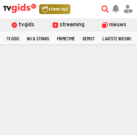
stem nu!
tvgids
streaming
nieuws
TV GIDS
NU & STRAKS
PRIMETIME
GEMIST
LAATSTE NIEUWS