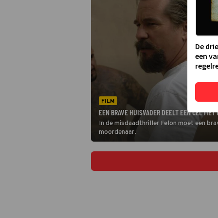
De dri
een va
regelre
FILM
EEN BRAVE HUISVADER DEELT EEN CEL MET
In de misdaadthriller Felon moet een bra
moordenaar.