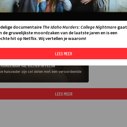
edelige documentaire
The Idaho Murders: College Nightmare
gaat
n de gruwelijkste moordzaken van de laatste jaren en is een
chte hit op Netflix. Wij vertellen je waarom!
LEES MEER
 MOORDENAAR VAL KILMER IN FELON
ve huisvader zijn cel delen met een veroordeelde
LEES MEER