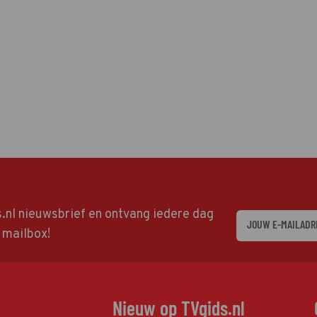
ds.nl nieuwsbrief en ontvang iedere dag
w mailbox!
Nieuw op TVgids.nl