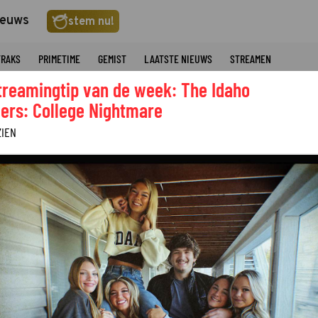
ieuws
stem nu!
TRAKS
PRIMETIME
GEMIST
LAATSTE NIEUWS
STREAMEN
treamingtip van de week: The Idaho
ers: College Nightmare
ZIEN