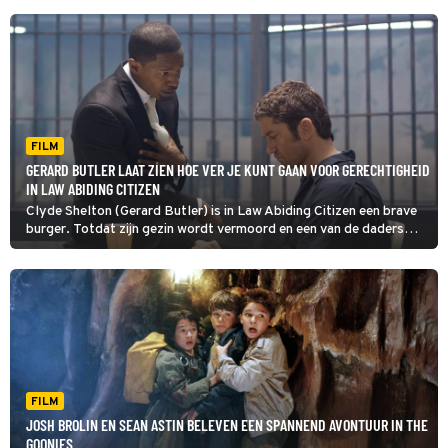
FILM
GERARD BUTLER LAAT ZIEN HOE VER JE KUNT GAAN VOOR GERECHTIGHEID
IN LAW ABIDING CITIZEN
Clyde Shelton (Gerard Butler) is in Law Abiding Citizen een brave
burger. Totdat zijn gezin wordt vermoord en een van de daders
binnen een mum van tijd weer op vrije voeten staat.
FILM
JOSH BROLIN EN SEAN ASTIN BELEVEN EEN SPANNEND AVONTUUR IN THE
GOONIES