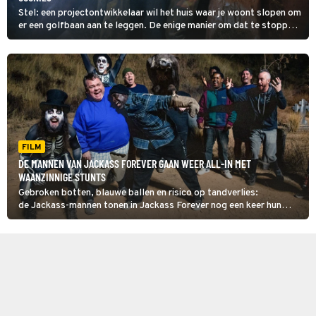
Stel: een projectontwikkelaar wil het huis waar je woont slopen om
er een golfbaan aan te leggen. De enige manier om dat te stoppen
is met een bak geld op de proppen te komen. Net op dat moment
vind je een schatkaart. Wat doe je? De karakters uit The
Goonies hebben wel een idee.
FILM
DE MANNEN VAN JACKASS FOREVER GAAN WEER ALL-IN MET
WAANZINNIGE STUNTS
Gebroken botten, blauwe ballen en risico op tandverlies:
de Jackass-mannen tonen in Jackass Forever nog een keer hun
dwaze kunsten.