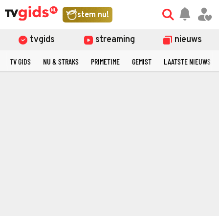
stem nu!
tvgids
streaming
nieuws
TV GIDS
NU & STRAKS
PRIMETIME
GEMIST
LAATSTE NIEUWS