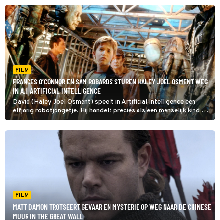
FILM
FRANCES O’CONNOR EN SAM ROBARDS STUREN HALEY JOEL OSMENT WEG
IN A.I. ARTIFICIAL INTELLIGENCE
David (Haley Joel Osment) speelt in Artificial Intelligence een
elfjarig robotjongetje. Hij handelt precies als een menselijk kind en
is zo ingesteld dat hij onvoorwaardelijke liefde aan zijn 'moeder'
geeft. Maar dan wordt hij weggedaan...
FILM
MATT DAMON TROTSEERT GEVAAR EN MYSTERIE OP WEG NAAR DE CHINESE
MUUR IN THE GREAT WALL