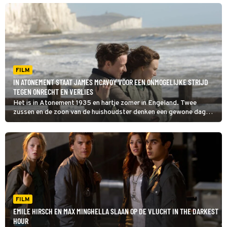
FILM
IN ATONEMENT STAAT JAMES MCAVOY VOOR EEN ONMOGELIJKE STRIJD
TEGEN ONRECHT EN VERLIES
Het is in Atonement 1935 en hartje zomer in Engeland. Twee
zussen en de zoon van de huishoudster denken een gewone dag
tegemoet te gaan, maar dat loopt helemaal anders.
FILM
EMILE HIRSCH EN MAX MINGHELLA SLAAN OP DE VLUCHT IN THE DARKEST
HOUR