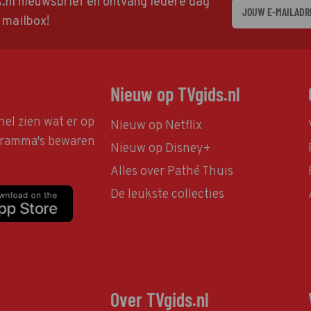
ds.nl nieuwsbrief en ontvang iedere dag
w mailbox!
Nieuw op TVgids.nl
nel zien wat er op
Nieuw op Netflix
ogramma's bewaren
Nieuw op Disney+
Alles over Pathé Thuis
De leukste collecties
Over TVgids.nl