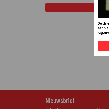
De dri
een va
regelre
Nieuwsbrief