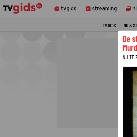
tvgids
streaming
n
TV GIDS
NU & S
De s
Murd
NU TE 