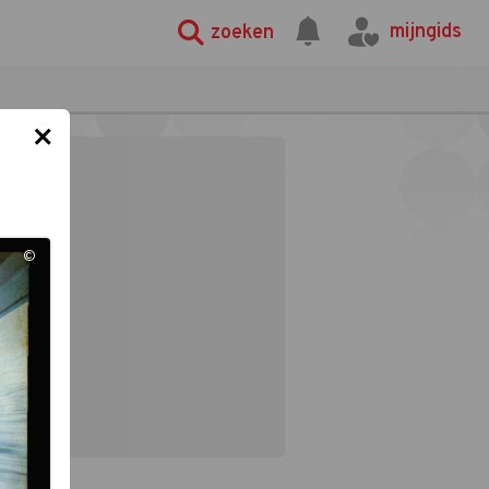
mijngids
zoeken
×
©