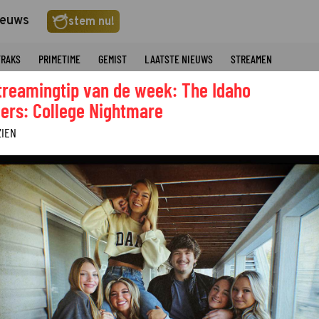
ieuws
stem nu!
TRAKS
PRIMETIME
GEMIST
LAATSTE NIEUWS
STREAMEN
treamingtip van de week: The Idaho
ers: College Nightmare
ZIEN