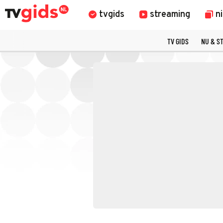
tvgids
streaming
n
TV GIDS
NU & S