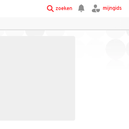
mijngids
zoeken