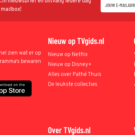
ds.nl nieuwsbrief en ontvang iedere dag
w mailbox!
Nieuw op TVgids.nl
nel zien wat er op
Nieuw op Netflix
ogramma's bewaren
Nieuw op Disney+
Alles over Pathé Thuis
De leukste collecties
Over TVgids.nl