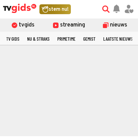
stem nu!
tvgids
streaming
nieuws
TV GIDS
NU & STRAKS
PRIMETIME
GEMIST
LAATSTE NIEUWS