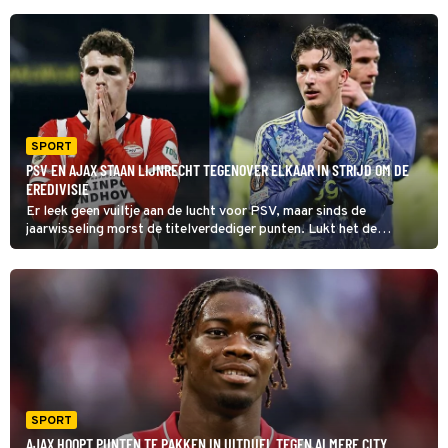
SPORT
PSV EN AJAX STAAN LIJNRECHT TEGENOVER ELKAAR IN STRIJD OM DE
EREDIVISIE
Er leek geen vuiltje aan de lucht voor PSV, maar sinds de
jaarwisseling morst de titelverdediger punten. Lukt het de
Eindhovenaren om dat thuis tegen Ajax recht te zetten? Of lopen
de Amsterdammers juist nog verder uit?
SPORT
AJAX HOOPT PUNTEN TE PAKKEN IN UITDUEL TEGEN ALMERE CITY