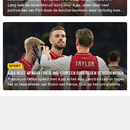
Lang leek de landstitel uit zicht voor Ajax, maar door veel
puntverlies van PSV doen de Amsterdammers weer volledig mee.
De ploeg van trainer Francesco Farioli neemt het in een uitwedstrijd
op tegen laagvlieger Almere City.
SPORT
AJAX REIST AF NAAR FRIESLAND VOOR EEN DUEL TEGEN SC HEERENVEEN
Francesco Farioli speelt met Ajax in het Abe Lenstra stadion tegen
het sc Heerenveen van Robin van Persie. Ook op het programma
staan: NAC - FC Twente, Almere City FC - Heracles en N.E.C. -
Fortuna Sittard.