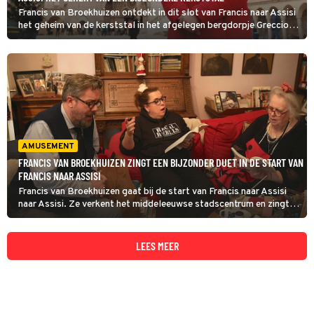
Francis van Broekhuizen ontdekt in dit slot van Francis naar Assisi
het geheim van de kerststal in het afgelegen bergdorpje Greccio.
Hier zette Franciscus van Assisi - naar wie zij vernoemd is - in 1223
voor het eerst een levende kerststal neer.
AMUSEMENT
FRANCIS VAN BROEKHUIZEN ZINGT EEN BIJZONDER DUET IN DE START VAN
FRANCIS NAAR ASSISI
Francis van Broekhuizen gaat bij de start van Francis naar Assisi
naar Assisi. Ze verkent het middeleeuwse stadscentrum en zingt er
een kerstduet met de franciscaner broeder Alessandro, die met
zijn stem de wereld veroverde.
LEES MEER