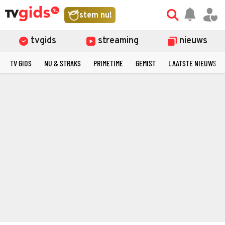
stem nu!
tvgids
streaming
nieuws
TV GIDS
NU & STRAKS
PRIMETIME
GEMIST
LAATSTE NIEUWS