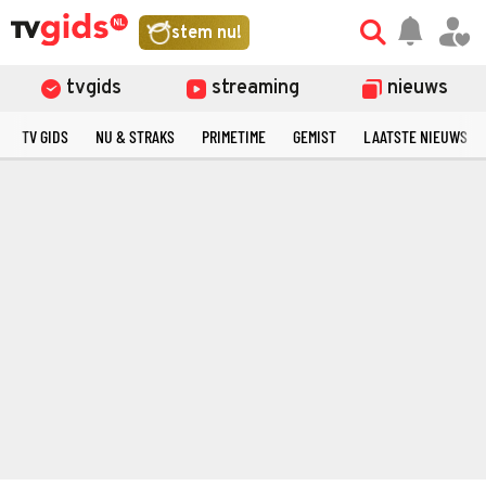
stem nu!
tvgids
streaming
nieuws
TV GIDS
NU & STRAKS
PRIMETIME
GEMIST
LAATSTE NIEUWS