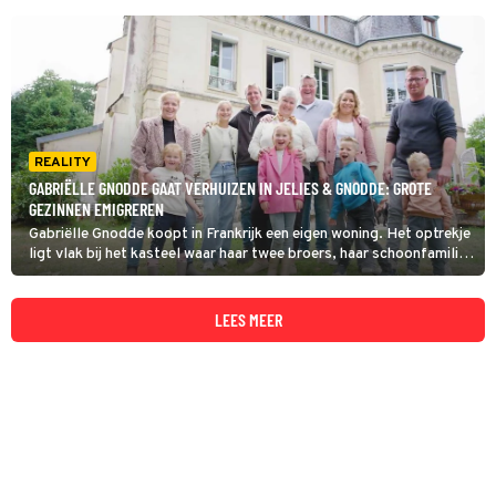
REALITY
GABRIËLLE GNODDE GAAT VERHUIZEN IN JELIES & GNODDE: GROTE
GEZINNEN EMIGREREN
Gabriëlle Gnodde koopt in Frankrijk een eigen woning. Het optrekje
ligt vlak bij het kasteel waar haar twee broers, haar schoonfamilies
en haar ouders wonen. In deze aflevering van Jelies & Gnodde:
Grote Gezinnen Emigreren vertelt ze over haar
verbouwingsplannen.
LEES MEER