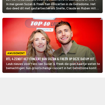
In mei gaven Suzan & Freek tien concerten in de Gelredome. Het
duo deed dit met gastartiesten als Snelle, Claude en Ruben Hillen.
Benieuwd? Kijk dan naar Suzan & Freek Live in Gelredome op RTL
4.
AMUSEMENT
RTL 4 ZENDT HET CONCERT VAN SUZAN & FREEK OP DEZE DATUM UIT
Leuk nieuws voor fans van Suzan & Freek die geen kaartje weten te
bemachtigen: hun grootschalige concert in het GelreDome komt
gewoon naar de huiskamer.