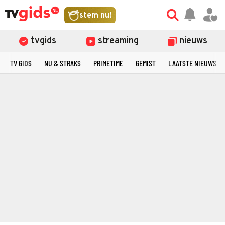
stem nu!
tvgids
streaming
nieuws
TV GIDS
NU & STRAKS
PRIMETIME
GEMIST
LAATSTE NIEUWS