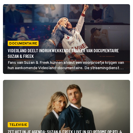
DOCUMENTAIRE
VIDEOLAND DEELT INDRUKWEKKENDE TRAILER VAN DOCUMENTAIRE
SUZAN & FREEK
Fans van Suzan & Freek kunnen alvast een voorproefje krijgen van
hun aankomende Videoland-documentaire. De streamingdienst
heeft namelijk de volledige trailer van Suzan & Freek: We Vieren
Het Leven vrijgegeven.
TELEVISIE
ZET HET IN JE AGENDA: SUZAN & FREEK LIVE IN GELREDOME OP RTL 4