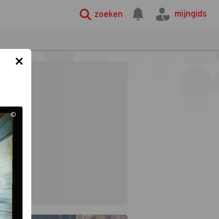
mijngids
zoeken
×
©