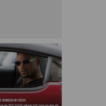
E WINDEN IN FOCUS
 en Will Smith elkaar het vuur na aan de