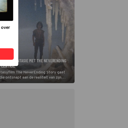
 over
ELD VOL FANTASIE MET THE NEVERENDING
Y CENTRAL
ntasyfilm The NeverEnding Story gaat
ie ontsnapt aan de realiteit van zijn
n door een mysterieus boek over een
 vol wonderlijke wezens te lezen.