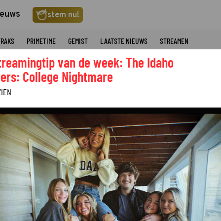
ieuws
stem nu!
TRAKS
PRIMETIME
GEMIST
LAATSTE NIEUWS
STREAMEN
treamingtip van de week: The Idaho
ers: College Nightmare
ZIEN