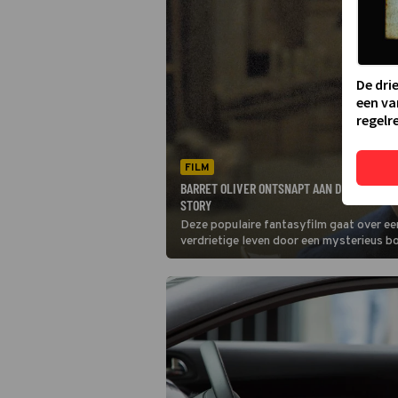
De dri
een va
regelre
FILM
BARRET OLIVER ONTSNAPT AAN DE REALITEI
STORY
Deze populaire fantasyfilm gaat over een 
verdrietige leven door een mysterieus b
wezens te lezen.