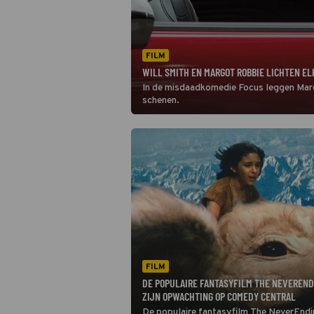
FILM
WILL SMITH EN MARGOT ROBBIE LICHTEN EL
In de misdaadkomedie Focus leggen Margo
schenen.
FILM
DE POPULAIRE FANTASYFILM THE NEVEREND
ZIJN OPWACHTING OP COMEDY CENTRAL
De populaire fantasyfilm The NeverEndi