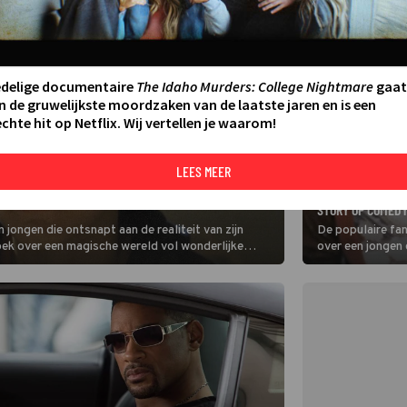
edelige documentaire
The Idaho Murders: College Nightmare
gaat
n de gruwelijkste moordzaken van de laatste jaren en is een
chte hit op Netflix. Wij vertellen je waarom!
LEES MEER
FILM
T MET EEN MYSTERIEUS BOEK IN THE NEVERENDING
DUIK IN EEN WER
STORY OP COMED
jongen die ontsnapt aan de realiteit van zijn
De populaire fa
oek over een magische wereld vol wonderlijke
over een jongen d
verdrietige leve
magische wereld