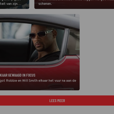
eit van zijn
schenen.
oek over een
te lezen.
LKAAR GEWAAGD IN FOCUS
t Robbie en Will Smith elkaar het vuur na aan de
LEES MEER