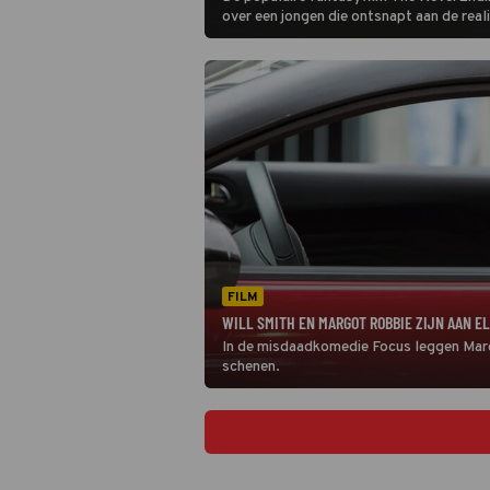
over een jongen die ontsnapt aan de realit
verdrietige leven door een mysterieus b
magische wereld vol wonderlijke wezens 
FILM
WILL SMITH EN MARGOT ROBBIE ZIJN AAN E
In de misdaadkomedie Focus leggen Margo
schenen.