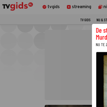
tvgids
streaming
n
TV GIDS
NU & S
De s
Murd
NU TE 