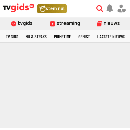
stem nu!
tvgids
streaming
nieuws
TV GIDS
NU & STRAKS
PRIMETIME
GEMIST
LAATSTE NIEUWS