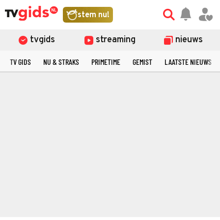
stem nu!
tvgids
streaming
nieuws
TV GIDS
NU & STRAKS
PRIMETIME
GEMIST
LAATSTE NIEUWS