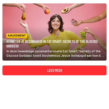
AMUSEMENT
VERBETER JE GEZONDHEID IN EAT SMART: SECRETS OF THE GLUCOSE
GODDESS
In deze tweedelige documentaireserie Eat Smart: Secrets of the
Glucose Goddess toont biochemicus Jessie Inchauspé aan hoe de
bloedsuikerspiegel de algehele gezondheid beïnvloedt. Ook geeft
ze tips en vertelt ze hoe mensen hun gezondheid kunnen
verbeteren.
LEES MEER