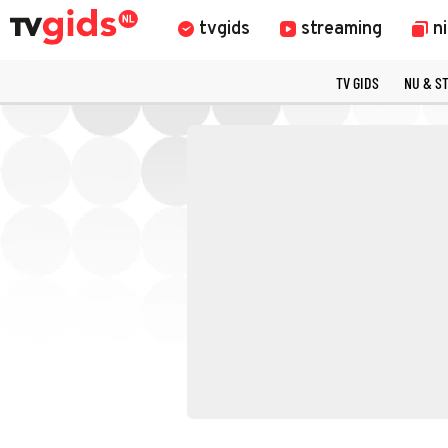
tvgids
streaming
n
TV GIDS
NU & S