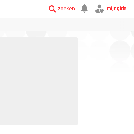
mijngids
zoeken