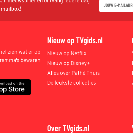
ds.nl nieuwsbrief en ontvang iedere dag
w mailbox!
Nieuw op TVgids.nl
nel zien wat er op
Nieuw op Netflix
ogramma's bewaren
Nieuw op Disney+
Alles over Pathé Thuis
De leukste collecties
Over TVgids.nl