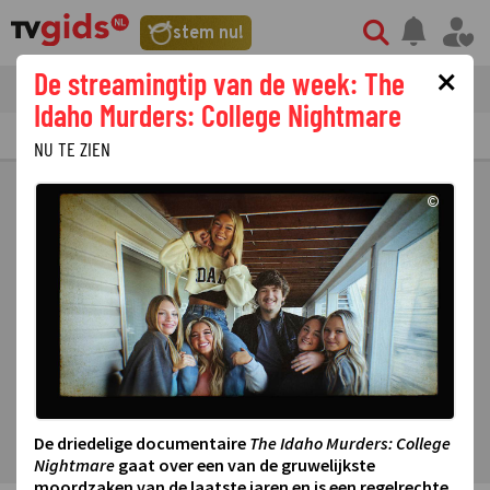
stem nu!
×
De streamingtip van de week: The
tvgids
streaming
nieuws
Idaho Murders: College Nightmare
TV GIDS
NU & STRAKS
PRIMETIME
GEMIST
LAATSTE NIEUWS
NU TE ZIEN
©
De driedelige documentaire
The Idaho Murders: College
Nightmare
gaat over een van de gruwelijkste
moordzaken van de laatste jaren en is een regelrechte