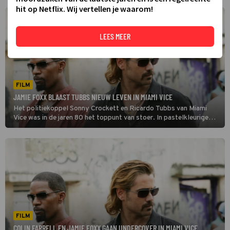
hit op Netflix. Wij vertellen je waarom!
LEES MEER
FILM
JAMIE FOXX BLAAST TUBBS NIEUW LEVEN IN MIAMI VICE
Het politiekoppel Sonny Crockett en Ricardo Tubbs van Miami
Vice was in de jaren 80 het toppunt van stoer. In pastelkleurige
pakken namen ze het op tegen allerhande gespuis.
FILM
COLIN FARRELL EN JAMIE FOXX GAAN UNDERCOVER IN MIAMI VICE