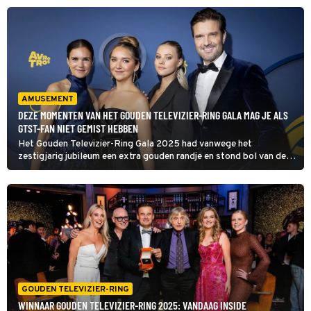
ontvangst mocht nemen, gaf hij geen interviews. Wel stond hij de
pers als volgt even te woord.
AMUSEMENT
DEZE MOMENTEN VAN HET GOUDEN TELEVIZIER-RING GALA MAG JE ALS
GTST-FAN NIET GEMIST HEBBEN
Het Gouden Televizier-Ring Gala 2025 had vanwege het
zestigjarig jubileum een extra gouden randje en stond bol van de
mooie momenten. In het bijzonder ook voor GTST-fans.
GOUDEN TELEVIZIER-RING
WINNAAR GOUDEN TELEVIZIER-RING 2025: VANDAAG INSIDE