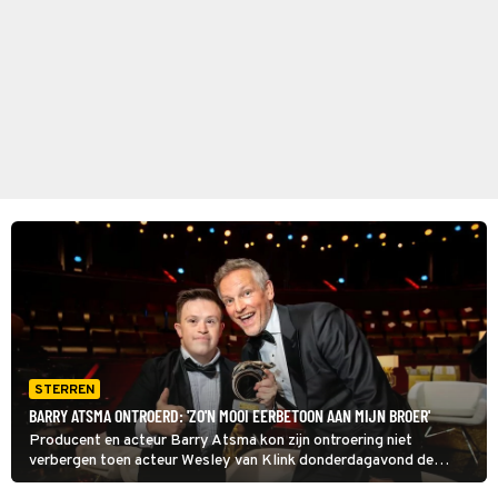
STERREN
BARRY ATSMA ONTROERD: 'ZO'N MOOI EERBETOON AAN MIJN BROER'
Producent en acteur Barry Atsma kon zijn ontroering niet
verbergen toen acteur Wesley van Klink donderdagavond de
Televizier-Ring Acteur in ontvangst nam. De prijswinnende rol van