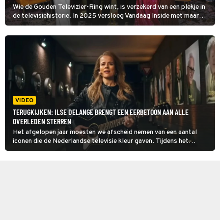
Wie de Gouden Televizier-Ring wint, is verzekerd van een plekje in
de televisiehistorie. In 2025 versloeg Vandaag Inside met maar
liefst 74% van de stemmen van Het Jachtseizoen: Most
Wanted en Woeste Grond.
VIDEO
TERUGKIJKEN: ILSE DELANGE BRENGT EEN EERBETOON AAN ALLE
OVERLEDEN STERREN
Het afgelopen jaar moesten we afscheid nemen van een aantal
iconen die de Nederlandse televisie kleur gaven. Tijdens het
Gouden Televizier-Ring Gala 2025 stond Ilse DeLange dan ook stil
bij hun nalatenschap en de enorme leegte die ze hebben
achtergelaten.