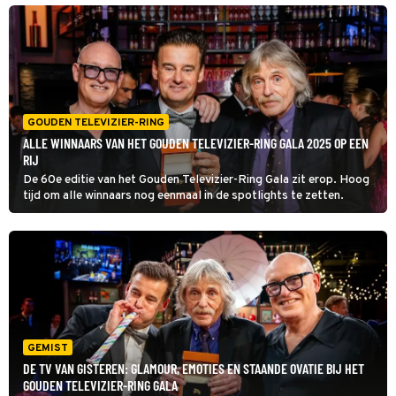
Wesley in de serie Bennie raakte Barry diep: volgens hem is het
"zo'n mooi eerbetoon" aan zijn overleden broer Rimmert.
GOUDEN TELEVIZIER-RING
ALLE WINNAARS VAN HET GOUDEN TELEVIZIER-RING GALA 2025 OP EEN
RIJ
De 60e editie van het Gouden Televizier-Ring Gala zit erop. Hoog
tijd om alle winnaars nog eenmaal in de spotlights te zetten.
GEMIST
DE TV VAN GISTEREN: GLAMOUR, EMOTIES EN STAANDE OVATIE BIJ HET
GOUDEN TELEVIZIER-RING GALA