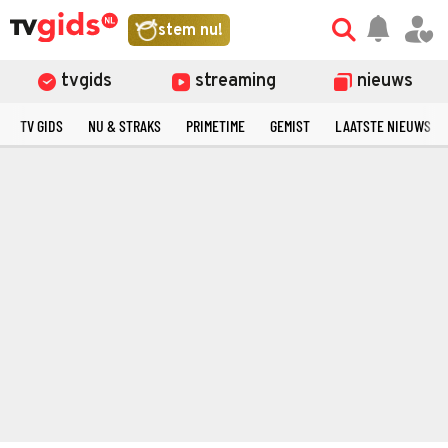
stem nu!
tvgids
streaming
nieuws
TV GIDS
NU & STRAKS
PRIMETIME
GEMIST
LAATSTE NIEUWS