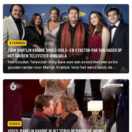
STERREN
ZOON MARTIJN KRABBÉ DROEG IDOLS- EN X FACTOR-PAK VAN VADER OP
HET GOUDEN TELEVIZIER-RING GALA
Het Gouden Televizier-Ring Gala was een avond met een extra
gouden randje voor Martijn Krabbé. Voor het eerst sinds de
presentator bekendmaakte ongeneeslijk ziek te zijn, verscheen de
presentator in de spotlights met zijn gezin aan zijn zijde. En wat
blijkt: zijn jongste zoon droeg een wel heel bijzonder pak voor deze
gelegenheid.
VIDEO
VIDEO: MARTIJN KRABBÉ BLIKT TERUG OP MAGISCHE AVOND