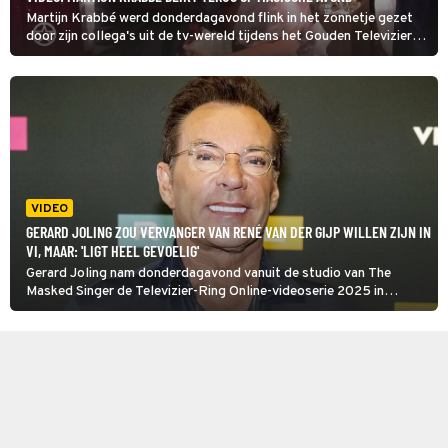
Martijn Krabbé werd donderdagavond flink in het zonnetje gezet
door zijn collega's uit de tv-wereld tijdens het Gouden Televizier-
Ring Gala. Een staande ovatie en de winst van de ring beste
presentator emotioneerde hem zichtbaar. Op social media heeft
hij gereageerd.
VIDEO
GERARD JOLING ZOU VERVANGER VAN RENÉ VAN DER GIJP WILLEN ZIJN IN
VI, MAAR: 'LIGT HEEL GEVOELIG'
Gerard Joling nam donderdagavond vanuit de studio van The
Masked Singer de Televizier-Ring Online-videoserie 2025 in
ontvangst voor zijn vlog. Op Radio 538 laat de zanger zich verder
uit over zijn winst, de Gouden Televizier-Ring voor Vandaag Inside
én wanneer kijkers hem weer in de SBS6-talkshow gaan zien.