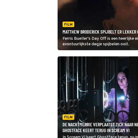
FILM
MATTHEW BRODERICK SPIJBELT ER LEKKER O
Ferris Bueller's Day Off is een heerlijke 
avontuurlijkste dagje spijbelen ooit.
FILM
DE NACHTMERRIE VERPLAATST ZICH NAAR N
GHOSTFACE KEERT TERUG IN SCREAM VI
In Scream VI keert Ghostface terug, nu i