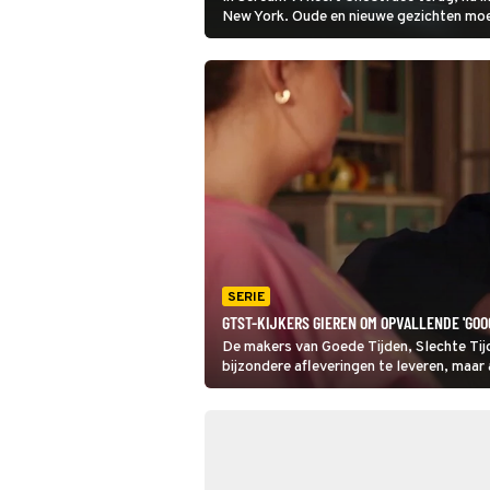
New York. Oude en nieuwe gezichten mo
samenwerken om deze seriemoordenaar e
roepen.
SERIE
GTST-KIJKERS GIEREN OM OPVALLENDE 'GOO
De makers van Goede Tijden, Slechte Tij
bijzondere afleveringen te leveren, maar a
kijkers ook niet onopgemerkt.