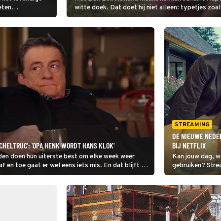
eten
witte doek. Dat doet hij niet alleen: typetjes z
en halt toe te
STREAMING
DE NIEUWE NEDER
CHELTRUC': 'OPA HENK WORDT HANS KLOK'
BIJ NETFLIX
den doen hun uiterste best om elke week weer
Kan jouw dag, w
f en toe gaat er wel eens iets mis. En dat blijft de
gebruiken? Stre
komedieserie Haa