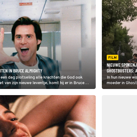
FILM
NIEUWE SPOKENJ
HTEN IN BRUCE ALMIGHTY
GHOSTBUSTERS: 
 een dag plotseling alle krachten die God ook
In hun nieuwe w
et van zijn nieuwe leventje, komt hij er in Bruce
moeder in Ghost
uk is.
link met de Gho