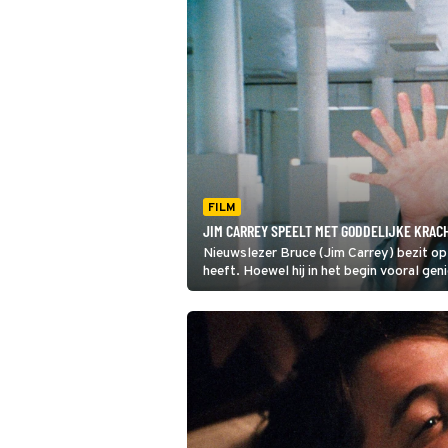
FILM
JIM CARREY SPEELT MET GODDELIJKE KRAC
Nieuwslezer Bruce (Jim Carrey) bezit op
heeft. Hoewel hij in het begin vooral geni
Almighty achter dat God zijn niet altijd le