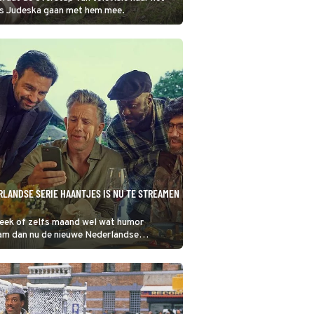
oals Judeska gaan met hem mee.
LANDSE SERIE HAANTJES IS NU TE STREAMEN
eek of zelfs maand wel wat humor
am dan nu de nieuwe Nederlandse
ntjes bij Netflix.