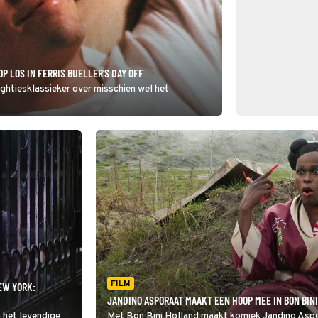
P LOS IN FERRIS BUELLER'S DAY OFF
eightiesklassieker over misschien wel het
FILM
EW YORK:
JANDINO ASPORAAT MAAKT EEN HOOP MEE IN BON BIN
n het levendige
Met Bon Bini Holland maakt komiek Jandino Aspor