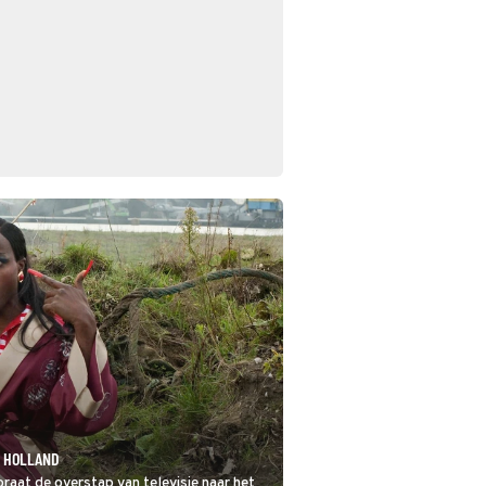
I HOLLAND
aat de overstap van televisie naar het