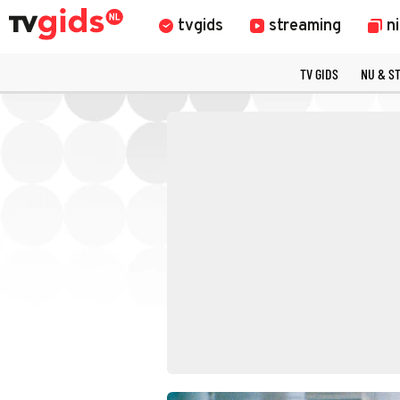
tvgids
streaming
n
TV GIDS
NU & S