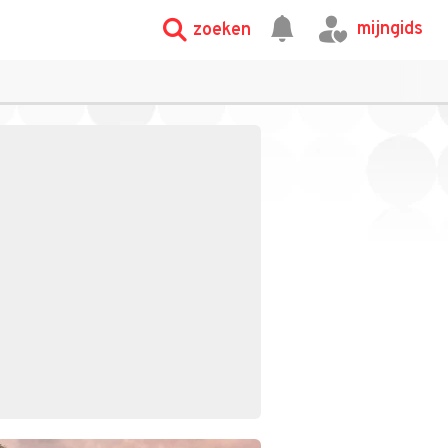
mijngids
zoeken