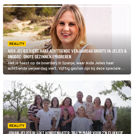
REALITY
AIDA JELIES VIERT HAAR ACHTTIENDE VERJAARDAG GROOTS IN JELIES &
GNODDE: GROTE GEZINNEN EMIGREREN
Het is feest op de boerderij in Spanje, waar Aida Jelies haar
achttiende verjaardag viert. Vijftig gasten zijn bij deze speciale
gelegenheid aanwezig. Vader Johan bouwt zelf een grote
feesttent op en zorgt voor het eten, zoals te zien is in Jelies &
Gnodde: Grote Gezinnen Emigreren.
REALITY
JOHAN JELIES BLIJKT HONDENHATER: 'RIJ 'M MAAR VOOR Z'N FLIKKER'