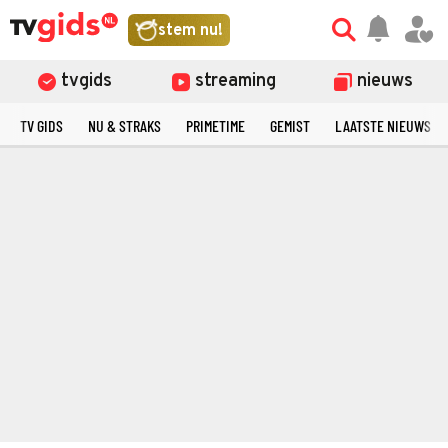
stem nu!
tvgids
streaming
nieuws
TV GIDS
NU & STRAKS
PRIMETIME
GEMIST
LAATSTE NIEUWS