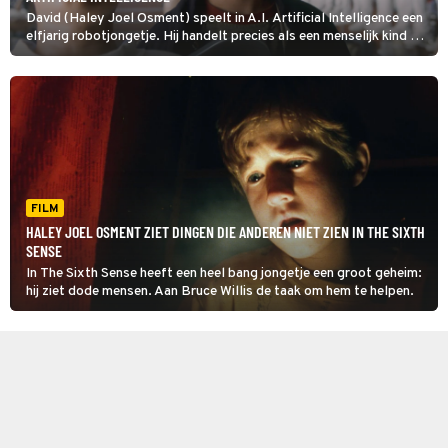
David (Haley Joel Osment) speelt in A.I. Artificial Intelligence een
elfjarig robotjongetje. Hij handelt precies als een menselijk kind en
is zo ingesteld dat hij onvoorwaardelijke liefde aan zijn 'moeder'
geeft. Maar dan wordt hij weggedaan...
FILM
HALEY JOEL OSMENT ZIET DINGEN DIE ANDEREN NIET ZIEN IN THE SIXTH
SENSE
In The Sixth Sense heeft een heel bang jongetje een groot geheim:
hij ziet dode mensen. Aan Bruce Willis de taak om hem te helpen.