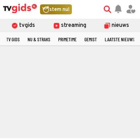
stem nu!
tvgids
streaming
nieuws
TV GIDS
NU & STRAKS
PRIMETIME
GEMIST
LAATSTE NIEUWS