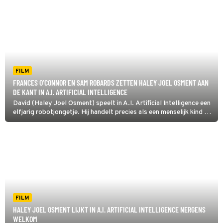
geeft. Maar dan wordt hij weggedaan...
FILM
FRANCES O’CONNOR EN SAM ROBARDS ZETTEN HALEY JOEL OSMENT AAN
DE KANT IN A.I. ARTIFICIAL INTELLIGENCE
David (Haley Joel Osment) speelt in A.I. Artificial Intelligence een
elfjarig robotjongetje. Hij handelt precies als een menselijk kind en
is zo ingesteld dat hij onvoorwaardelijke liefde aan zijn 'moeder'
geeft. Maar dan wordt hij weggedaan...
FILM
HALEY JOEL OSMENT LIJKT IN A.I. ARTIFICIAL INTELLIGENCE NERGENS
WELKOM