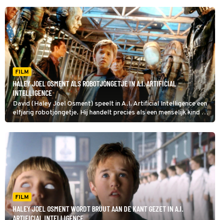
FILM
HALEY JOEL OSMENT ALS ROBOTJONGETJE IN A.I. ARTIFICIAL
INTELLIGENCE
David (Haley Joel Osment) speelt in A.I. Artificial Intelligence een
elfjarig robotjongetje. Hij handelt precies als een menselijk kind en
is zo ingesteld dat hij onvoorwaardelijke liefde aan zijn 'moeder'
geeft. Maar dan wordt hij weggedaan...
FILM
HALEY JOEL OSMENT WORDT BRUUT AAN DE KANT GEZET IN A.I.
ARTIFICIAL INTELLIGENCE