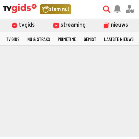
stem nu!
tvgids
streaming
nieuws
TV GIDS
NU & STRAKS
PRIMETIME
GEMIST
LAATSTE NIEUWS