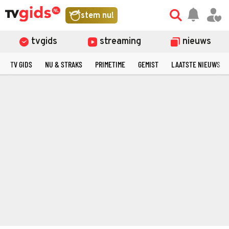
stem nu!
tvgids
streaming
nieuws
TV GIDS
NU & STRAKS
PRIMETIME
GEMIST
LAATSTE NIEUWS