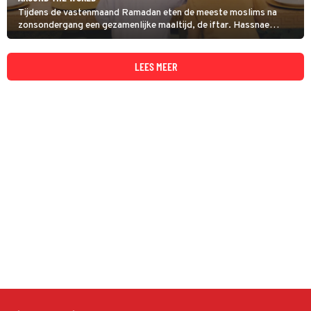
Tijdens de vastenmaand Ramadan eten de meeste moslims na
zonsondergang een gezamenlijke maaltijd, de iftar. Hassnae
Bouazza verkent in Iftar around the World de gebruiken en
gerechten van de iftar in verschillende streken. Ze begint in
Londen.
LEES MEER