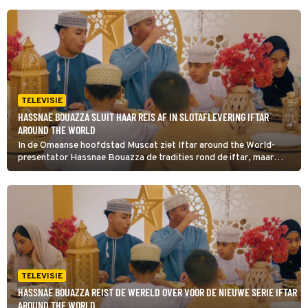
TELEVISIE
HASSNAE BOUAZZA SLUIT HAAR REIS AF IN SLOTAFLEVERING IFTAR
AROUND THE WORLD
In de Omaanse hoofdstad Muscat ziet Iftar around the World-
presentator Hassnae Bouazza de tradities rond de iftar, maar
ontmoet ze ook vrouwen die breken met de normen. Nusaiba al
Maskari is financial controller en zoekt haar vrijheid in het
paaldansen.
TELEVISIE
HASSNAE BOUAZZA REIST DE WERELD OVER VOOR DE NIEUWE SERIE IFTAR
AROUND THE WORLD